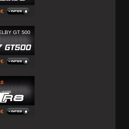
43
LBY GT 500
67
10
 réalité
93