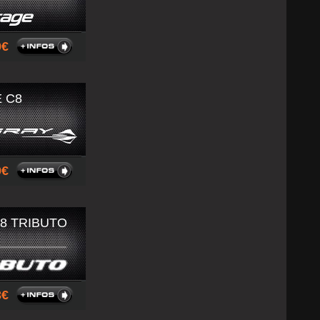
00
 C8
00
8 TRIBUTO
93