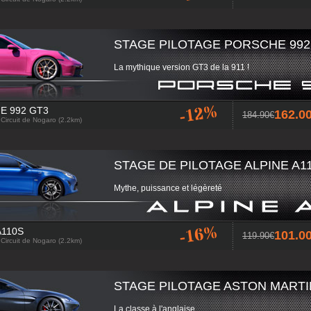
STAGE PILOTAGE PORSCHE 992
La mythique version GT3 de la 911 !
-12%
E 992 GT3
162.
184.90
 Circuit de Nogaro (2.2km)
STAGE DE PILOTAGE ALPINE A1
Mythe, puissance et légèreté
-16%
A110S
101.
119.90
 Circuit de Nogaro (2.2km)
STAGE PILOTAGE ASTON MART
La classe à l'anglaise