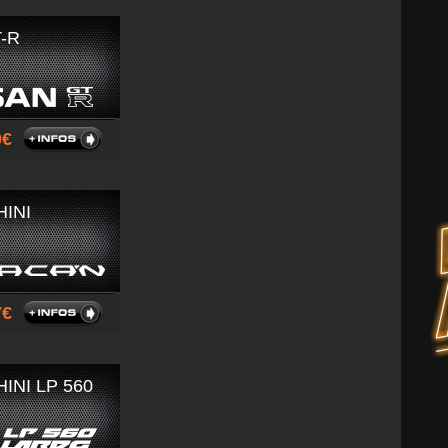
-R
00
INI
67
NI LP 560