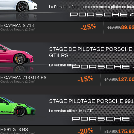
La Porsche idéale pour commencer à piloter en toute
-25%
E CAYMAN S 718
89.
119.90
 Circuit de Nogaro (2.2km)
STAGE DE PILOTAGE PORSCHE
GT4 RS
La version ultime...
-15%
E CAYMAN 718 GT4 RS
127.
149.90
 Circuit de Nogaro (2.2km)
STAGE PILOTAGE PORSCHE 991
La version ultime de la GT3 !
-20%
E 991 GT3 RS
175.
219.90
 Circuit de Nogaro (2.2km)