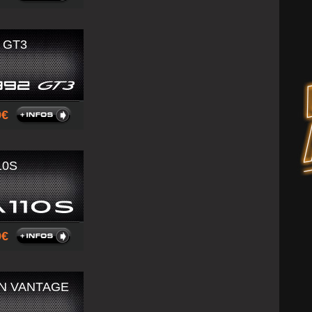
 GT3
00
10S
00
IN VANTAGE