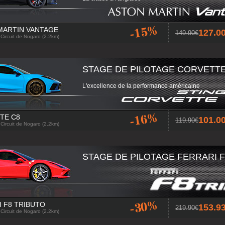
-15%
MARTIN VANTAGE
127.
149.90
 Circuit de Nogaro (2.2km)
STAGE DE PILOTAGE CORVETTE
L'excellence de la performance américaine
-16%
TE C8
101.
119.90
 Circuit de Nogaro (2.2km)
STAGE DE PILOTAGE FERRARI F
-30%
 F8 TRIBUTO
153.
219.90
 Circuit de Nogaro (2.2km)