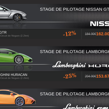
STAGE DE PILOTAGE NISSAN GT
-12%
 GTR
162.
184.90
 Circuit de Nogaro (2.2km)
STAGE DE PILOTAGE LAMBORGH
-25%
GHINI HURACAN
153.
204.90
 Circuit de Nogaro (2.2km)
STAGE DE PILOTAGE LAMBORGHI