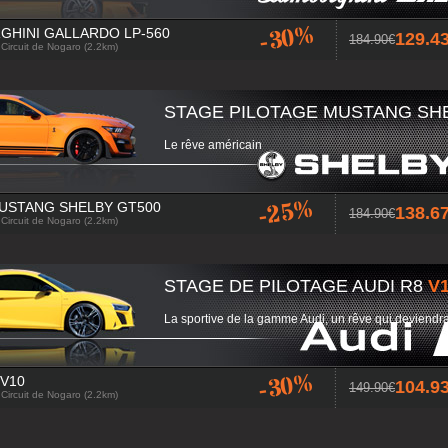
-30%
GHINI GALLARDO LP-560
129.
184.90
 Circuit de Nogaro (2.2km)
STAGE PILOTAGE MUSTANG SHE
Le rêve américain
-25%
USTANG SHELBY GT500
138.
184.90
 Circuit de Nogaro (2.2km)
STAGE DE PILOTAGE AUDI R8
V
La sportive de la gamme Audi, un rêve qui deviendra
-30%
 V10
104.
149.90
 Circuit de Nogaro (2.2km)