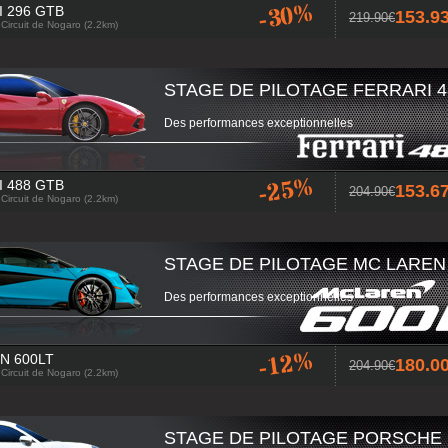
-30%
 296 GTB
153.
219.90
 Circuit de Nogaro (2.2km)
STAGE DE PILOTAGE FERRARI 4
Des performances exceptionnelles
-25%
 488 GTB
153.
204.90
 Circuit de Nogaro (2.2km)
STAGE DE PILOTAGE MC LAREN
Des performances exceptionnelles
-12%
N 600LT
180.
204.90
 Circuit de Nogaro (2.2km)
STAGE DE PILOTAGE PORSCHE