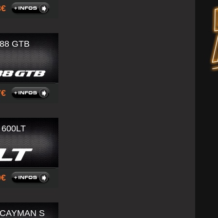
93
88 GTB
67
 600LT
00
 CAYMAN S