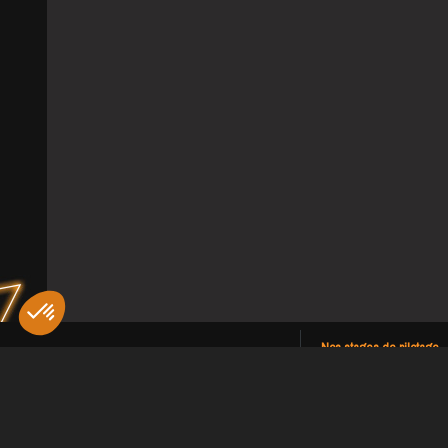
Nos stages de pilotage
Stage de pilotage Paris
Stage de pilotage Centr
Stage de pilotage Sud
Stage de pilotage Sud-
Stage de pilotage Borde