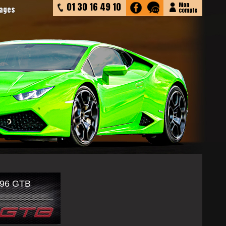
01 30 16 49 10
Mon
tages
compte
96 GTB