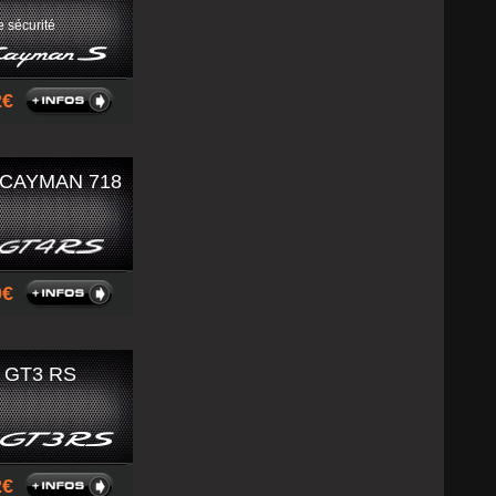
 sécurité
92
 CAYMAN 718
00
 GT3 RS
92