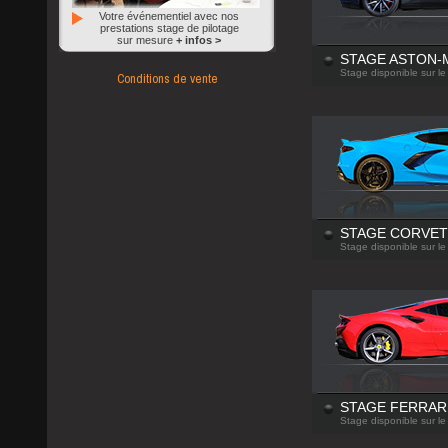
Votre événementiel avec nos
prestations stage de pilotage
sur mesure
+ infos >
STAGE ASTON-
Conditions de vente
Stage disponible sur le
STAGE CORVET
Stage disponible sur le
STAGE FERRARI
Stage disponible sur le