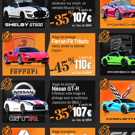
américain sur circuit, un
véritable Muscle Car !
à partir de
%
-35
107
au lieu de
165
Stage de pilotage
Ferrari F8 Tributo
Venez piloter la dernière
Ferrari !
à partir de
%
-45
110
au lieu de
200
Stage de pilotage
Nissan GT-R
Effectuez votre stage de
pilotage avec la mythique
Japonaise de 550ch !
à partir de
%
-35
107
au lieu de
165
Stage monoplace