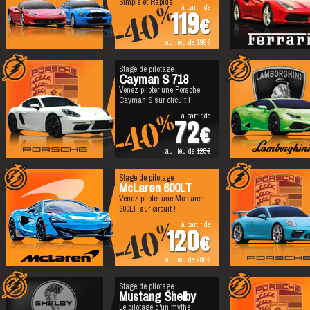
Simple et Rapide
à partir de
%
-40
119
au lieu de
199
Stage de pilotage
Cayman S 718
Venez piloter une Porsche
Cayman S sur circuit !
à partir de
%
-40
72
au lieu de
120
Stage de pilotage
McLaren 600LT
Venez piloter une Mc Laren
600LT sur circuit !
à partir de
%
-40
120
au lieu de
200
Stage de pilotage
Mustang Shelby
Le pilotage d'un mythe