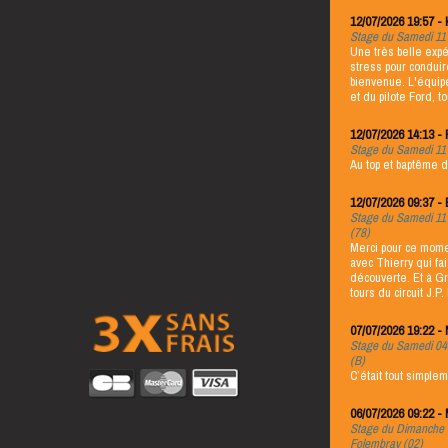
Stage du Samedi 11 J
Une très belle exp
stress pour condui
bienvenue. L'équip
et du pilote Ford, 
Stage du Samedi 11 J
Au top et baptême d
Stage du Samedi 11 J
(78)
Merci pour ce mome
avec Thierry qui fa
découverte. Et à G
tours du circuit J.P.
07/07/2026 19:22 -
Stage du Samedi 04 J
(B)
C’était tout simplem
06/07/2026 09:22 - 
Stage du Dimanche 05
Folembray (02)