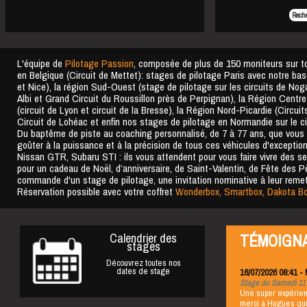
Reche
L'équipe de
Pilotage Passion
, composée de plus de 150 moniteurs sur tou
en Belgique (Circuit de Mettet): stages de pilotage Paris avec notre base
et Nice), la région Sud-Ouest (stage de pilotage sur les circuits de No
Albi et Grand Circuit du Roussillon près de Perpignan), la Région Cent
(circuit de Lyon et circuit de la Bresse), la Région Nord-Picardie (Circu
Circuit de Lohéac et enfin nos stages de pilotage en Normandie sur le ci
Du baptême de piste au coaching personnalisé, de 7 à 77 ans, que vous s
goûter à la puissance et à la précision de tous ces véhicules d'exceptio
Nissan GTR, Subaru STI : ils vous attendent pour vous faire vivre des se
pour un cadeau de Noël, d’anniversaire, de Saint-Valentin, de Fête des Pè
commande d'un stage de pilotage, une invitation nominative à leur remet
Réservation possible avec votre coffret
Wonderbox, Smartbox, Dakota Box
Calendrier des
TÉMOIGN
stages
Découvrez toutes nos
dates de stage
16/07/2026 08:41 - 
Stage du Samedi 11 J
Une super expérienc
merci à Hugues qu