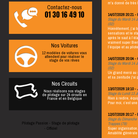
m'a donné de très 
Contactez-nous
01 30 16 49 10
14/07/2026 20:21 -
Stage du Mardi 14 Jui
(02)
Honnêtement, j’ai 
sensations et le s
après le saut à l’éla
vraiment super Bien
Nos Voitures
l’équipe et au pilot
12 modèles de voitures vous
attendent pour réaliser le
14/07/2026 20:04 - 
stage de vos rêves
Stage du Mardi 14 Jui
(02)
Un grand merci au s
et sa zenitude j'ai
Nos Circuits
Nous réalisons nos stages
Stage du Lundi 13 Jui
de pilotage sur 24 circuits en
Rien à redire, équi
France et en Belgique
Pour moi, c’est une
12/07/2026 20:17 - 
Stage du Dimanche 12
Pilotage Passion - Stage de pilotage
Trappes (78)
- Officiel
Super organisation
Amabilité générale 