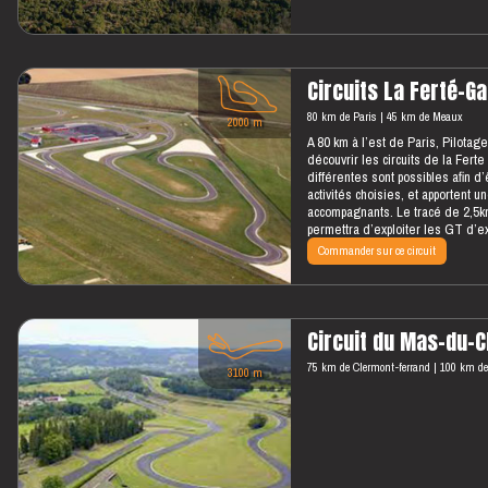
Circuits La Ferté-G
80 km de Paris
45 km de Meaux
2000 m
A 80 km à l’est de Paris, Pilota
découvrir les circuits de la Fert
différentes sont possibles afin d
activités choisies, et apportent un
accompagnants. Le tracé de 2,5k
permettra d’exploiter les GT d’ex
sécurité lors de votre stage de 
Commander sur ce circuit
monoplace nous empruntons le ci
Circuit du Mas-du-C
75 km de Clermont-ferrand
100 km de
3100 m