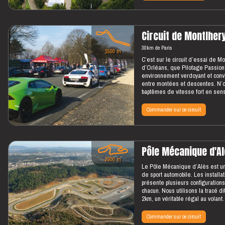
Circuit de Montlher
30km de Paris
1500 m
C’est sur le circuit d’essai de Mo
d’Orléans, que Pilotage Passion
environnement verdoyant et convi
entre montées et descentes. N’ou
baptêmes de vitesse fort en sensa
Commander sur ce circuit
Pôle Mécanique d'A
2000 m
Le Pôle Mécanique d’Alès est un
de sport automobile. Les installa
présente plusieurs configuration
chacun. Nous utilisons la tracé di
2km, un véritable régal au volant.
Commander sur ce circuit