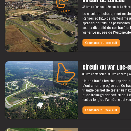
35 km de Rennes
189 km de Le Mans
2300 m
Le circuit de Lohéac, situé en pl
Rennes et 1h15 de Nantes) mesu
apprécié de tous les passionnés
pour la diversité de son tracé et 
visiter Le musée de l'Automobil
Commander sur ce circuit
Circuit du Var Luc-
88 km de Marseille
99 km de Nice
4
Un des tracés les plus rapides d
2400 m
s'entrainer et progresser. Ce t
triangle permet de tester au max
et de freinage des véhicules. L
tout au long de l'année, c'est vous
Commander sur ce circuit