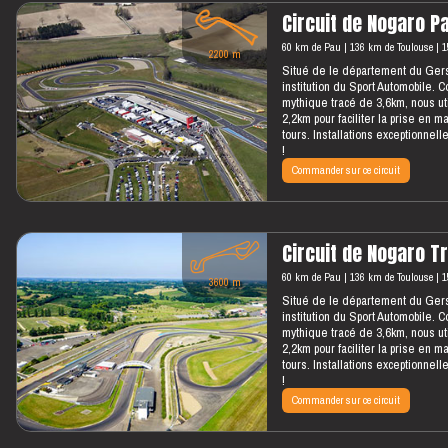
Circuit de Nogaro 
60 km de Pau
136 km de Toulouse
1
2200 m
Situé de le département du Gers,
institution du Sport Automobile. 
mythique tracé de 3,6km, nous uti
2,2km pour faciliter la prise en ma
tours. Installations exceptionne
!
Commander sur ce circuit
Circuit de Nogaro T
60 km de Pau
136 km de Toulouse
1
3600 m
Situé de le département du Gers,
institution du Sport Automobile. 
mythique tracé de 3,6km, nous uti
2,2km pour faciliter la prise en ma
tours. Installations exceptionne
!
Commander sur ce circuit