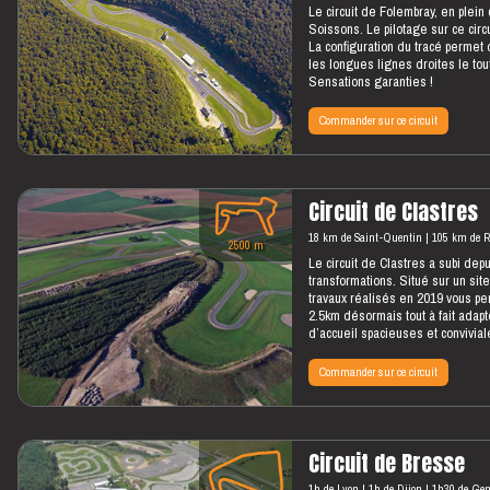
Le circuit de Folembray, en plein
Soissons. Le pilotage sur ce circ
La configuration du tracé permet 
les longues lignes droites le tout
Sensations garanties !
Commander sur ce circuit
Circuit de Clastres
18 km de Saint-Quentin
105 km de 
2500 m
Le circuit de Clastres a subi de
transformations. Situé sur un sit
travaux réalisés en 2019 vous pe
2.5km désormais tout à fait adapte
d’accueil spacieuses et convivial
Commander sur ce circuit
Circuit de Bresse
1h de Lyon
1h de Dijon
1h30 de Gen