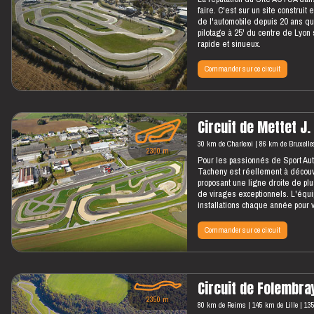
faire. C'est sur un site construi
de l'automobile depuis 20 ans qu
pilotage à 25' du centre de Lyon
rapide et sinueux.
Commander sur ce circuit
Circuit de Mettet J
30 km de Charleroi
86 km de Bruxelle
2300 m
Pour les passionnés de Sport Auto
Tacheny est réellement à découv
proposant une ligne droite de pl
de virages exceptionnels. L'équi
installations chaque année pour vo
Commander sur ce circuit
Circuit de Folembra
2350 m
80 km de Reims
145 km de Lille
135