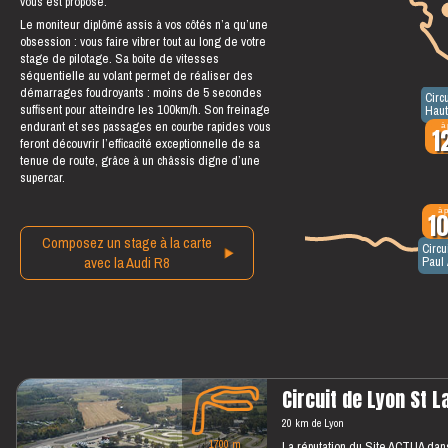
vous est proposé.
Le moniteur diplômé assis à vos côtés n’a qu’une
obsession : vous faire vibrer tout au long de votre
stage de pilotage. Sa boite de vitesses
séquentielle au volant permet de réaliser des
démarrages foudroyants : moins de 5 secondes
Circ
suffisent pour atteindre les 100km/h. Son freinage
Hau
endurant et ses passages en courbe rapides vous
à 
1
feront découvrir l’efficacité exceptionnelle de sa
tenue de route, grâce à un châssis digne d’une
supercar.
à p
1
Composez un stage à la carte
Circu
avec la Audi R8
Paul
Circuit de Lyon St 
20 km de Lyon
1700 m
La réputation du Site ACTUA dans