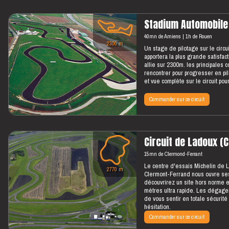
Stadium Automobile 
40mn de Amiens
1h de Rouen
2300 m
Un stage de pilotage sur le circu
apportera la plus grande satisfacti
allie sur 2300m. les principales 
rencontrer pour progresser en pi
et vue complète sur le circuit po
Commander sur ce circuit
Circuit de Ladoux (
15mn de Clermond-Ferrant
Le centre d'essais Michelin de 
2770 m
Clermont-Ferrand nous ouvre ses 
découvrirez un site hors norme e
mètres ultra rapide. Les dégage
de vous sentir en totale sécurité
hésitation.
Commander sur ce circuit