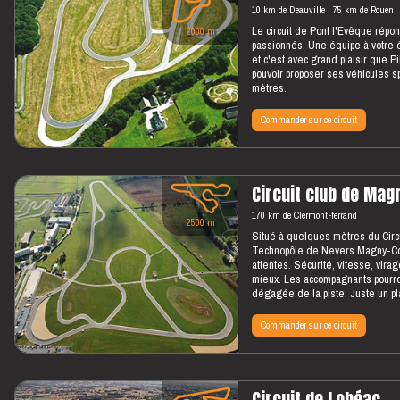
10 km de Deauville
75 km de Rouen
Le circuit de Pont l'Evêque répo
2000 m
passionnés. Une équipe à votre é
et c'est avec grand plaisir que P
pouvoir proposer ses véhicules sp
mètres.
Commander sur ce circuit
Circuit club de Mag
170 km de Clermont-ferrand
2500 m
Situé à quelques mètres du Circui
Technopôle de Nevers Magny-Cou
attentes. Sécurité, vitesse, virag
mieux. Les accompagnants pourront
dégagée de la piste. Juste un pla
Commander sur ce circuit
Circuit de Lohéac