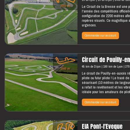
2000 m
Le Circuit de la Bresse est une p
l'année des compétitions officiell
configuration de 2200 mètres afin
repères visuels. Ce magnifique s
urgences.
Commander sur ce circuit
Circuit de Pouilly-e
45 km de Dijon
190 km de Lyon
270
1500 m
Le circuit de Pouilly-en-auxois r
pilote ou futur pilote ! Le tracé d
sécurisant (10 mètres de largeu
a refait le revêtement et les vib
idéale pour les amateurs de pilo
Commander sur ce circuit
EIA Pont-l'Eveque