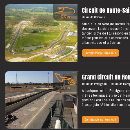
Circuit de Haute-Sa
2200 m
70 km de Bordeaux
Situé à 1h au Nord de Bordeaux, 
découvert. La piste dessinée pa
(ancien pilote de F1), répond en t
même pour les plus chevronnés.
alliant vitesse et précision.
Commander sur ce circuit
Grand Circuit du Rou
10 km de Perpignan
140 km de Montpe
1500 m
A quelques km de Perpignan, ven
mètres technique et rapide. Pen
piste en Ford Focus RS où nos pi
à coeur joie ! A très vite sous le 
Commander sur ce circuit