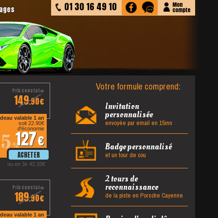
01 30 16 49 10
Mon
tages
compte
Votre formule comprend:
149
.90
Invitation
personnalisée
deau valable 1 an
envoyée par email en 15mn
soit 22.90
d'économie
127
15
%
Badge personnalisé
et un tour de cou
ou en 3x 42.33
2 tours de
reconnaissance
189
de la piste en Porsche Cayenne
.90
deau valable 1 an