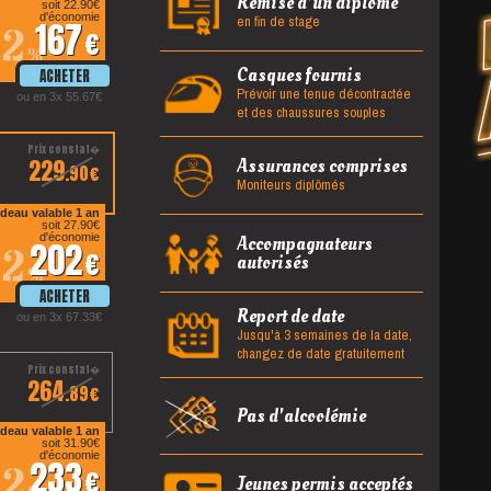
Remise d'un diplôme
soit 22.90
en fin de stage
d'économie
167
12
%
Casques fournis
Prévoir une tenue décontractée
ou en 3x 55.67
et des chaussures souples
229
Assurances comprises
.90
Moniteurs diplômés
deau valable 1 an
soit 27.90
d'économie
Accompagnateurs
202
12
autorisés
%
Report de date
ou en 3x 67.33
Jusqu'à 3 semaines de la date,
changez de date gratuitement
264
.89
Pas d'alcoolémie
deau valable 1 an
soit 31.90
d'économie
233
12
Jeunes permis acceptés