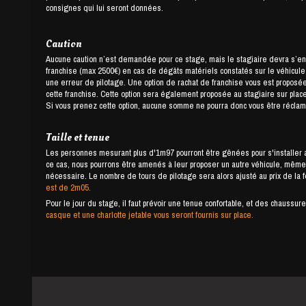
consignes qui lui seront données.
Caution
Aucune caution n’est demandée pour ce stage, mais le stagiaire devra s’e
franchise (max 2500€) en cas de dégâts matériels constatés sur le véhicule ou
une erreur de pilotage. Une option de rachat de franchise vous est proposée,
cette franchise. Cette option sera également proposée au stagiaire sur place
Si vous prenez cette option, aucune somme ne pourra donc vous être réclamé
Taille et tenue
Les personnes mesurant plus d'1m97 pourront être gênées pour s'installer a
ce cas, nous pourrons être amenés à leur proposer un autre véhicule, même 
nécessaire. Le nombre de tours de pilotage sera alors ajusté au prix de la 
est de 2m05.
Pour le jour du stage, il faut prévoir une tenue confortable, et des chauss
casque et une charlotte jetable vous seront fournis sur place.