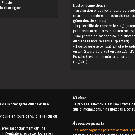
e Passion,
L'option donne droit à :
 le champignon !
- un changement du bénéficiaire du stage, de
circuit, de formule ou de véhicule (voir c
générales de ventes)
- la possibilité de reporter le stage jusqu'à 5
jours avant la date prévue au lieu de 15 
- une priorité de passage pour le pilotage (choix
du créneau horaire sans supplément)
- 1 découverte accompagnant offerte (adulte ou
enfant, 2 tours de circuit en passager d'
Porsche Cayenne en même temps que l
stagiaire)
Météo
s de la compagnie Allianz et une
Le pilotage automobile est une activité d
plus d'informations, n'hésitez pas à cons
onduire en cours de validité le jour du
Accompagnants
, précisant notamment qu'il ne
Les accompagnants pourront accéder à l'
u'il s'engage à respecter toutes les