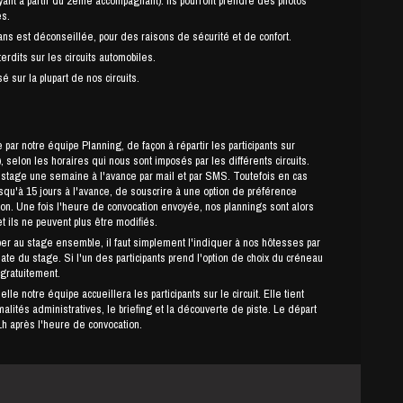
payant à partir du 2ème accompagnant). Ils pourront prendre des photos
es.
s est déconseillée, pour des raisons de sécurité et de confort.
erdits sur les circuits automobiles.
é sur la plupart de nos circuits.
par notre équipe Planning, de façon à répartir les participants sur
 selon les horaires qui nous sont imposés par les différents circuits.
ne semaine à l'avance par mail et par SMS. Toutefois en cas
usqu'à 15 jours à l'avance, de souscrire à une option de préférence
ion. Une fois l'heure de convocation envoyée, nos plannings sont alors
et ils ne peuvent plus être modifiés.
per au stage ensemble, il faut simplement l'indiquer à nos hôtesses par
date du stage. Si l'un des participants prend l'option de choix du créneau
 gratuitement.
le notre équipe accueillera les participants sur le circuit. Elle tient
lités administratives, le briefing et la découverte de piste. Le départ
h après l'heure de convocation.