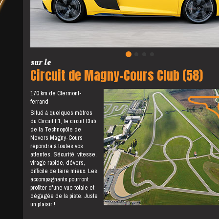
sur le
Circuit de Magny-Cours Club (58)
170 km de Clermont-
ferrand
Situé à quelques mètres
du Circuit F1, le circuit Club
de la Technopôle de
Nevers Magny-Cours
répondra à toutes vos
attentes. Sécurité, vitesse,
virage rapide, dévers,
difficile de faire mieux. Les
accompagnants pourront
profiter d'une vue totale et
dégagée de la piste. Juste
un plaisir !