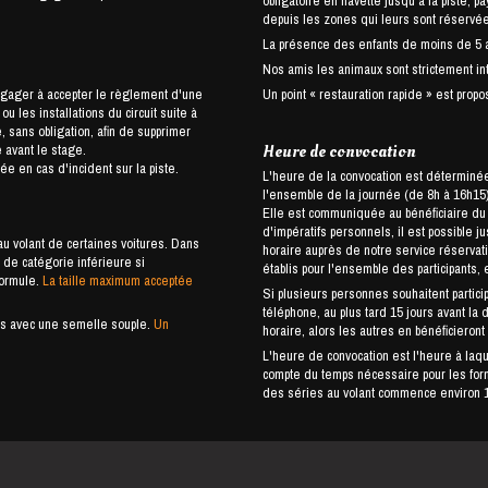
obligatoire en navette jusqu'à la piste, 
depuis les zones qui leurs sont réservé
La présence des enfants de moins de 5 an
Nos amis les animaux sont strictement int
ngager à accepter le règlement d'une
Un point « restauration rapide » est propos
 les installations du circuit suite à
 sans obligation, afin de supprimer
 avant le stage.
Heure de convocation
e en cas d'incident sur la piste.
L'heure de la convocation est déterminée 
l'ensemble de la journée (de 8h à 16h15),
Elle est communiquée au bénéficiaire du stage u
d'impératifs personnels, il est possible j
u volant de certaines voitures. Dans
horaire auprès de notre service réservat
de catégorie inférieure si
établis pour l'ensemble des participants, 
formule.
La taille maximum acceptée
Si plusieurs personnes souhaitent partici
téléphone, au plus tard 15 jours avant la 
ures avec une semelle souple.
Un
horaire, alors les autres en bénéficieront
L'heure de convocation est l'heure à laquel
compte du temps nécessaire pour les forma
des séries au volant commence environ 1