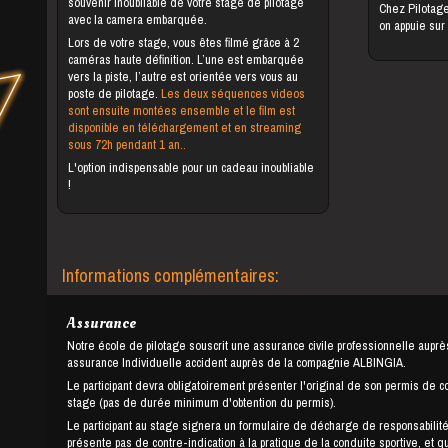
souvenir inoubliable de votre stage de pilotage
Chez Pilotag
avec la camera embarquée.
on appuie sur
Lors de votre stage, vous êtes filmé grâce à 2
caméras haute définition. L’une est embarquée
vers la piste, l’autre est orientée vers vous au
poste de pilotage.
Les deux séquences videos
sont ensuite montées ensemble et le film est
disponible en téléchargement et en streaming
sous 72h pendant 1 an..
L'option indispensable pour un cadeau inoubliable
!
Informations complémentaires:
Assurance
Notre école de pilotage souscrit une assurance civile professionnelle auprè
assurance Individuelle accident auprès de la compagnie ALBINGIA.
Le participant devra obligatoirement présenter l'original de son permis de c
stage (pas de durée minimum d'obtention du permis).
Le participant au stage signera un formulaire de décharge de responsabilité
présente pas de contre-indication à la pratique de la conduite sportive, et q