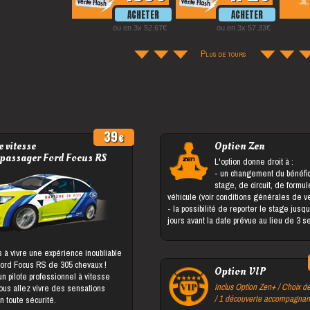
ou en 3x 52.67
ou en 3x 57.33
Plus de tours
39
 vitesse
Option Zen
 passager Ford Focus RS
L'option donne droit à :
- un changement du bénéficiaire du
stage, de circuit, de formu
véhicule (voir conditions générales de v
- la possibilité de reporter le stage jusqu'à 5
jours avant la date prévue au lieu de 3 
 à vivre une expérience inoubliable
Ford Focus RS de 305 chevaux !
Option VIP
 pilote professionnel à vitesse
Inclus Option Zen+ / Choix de
vous allez vivre des sensations
/ 1 découverte accompagnan
n toute sécurité.