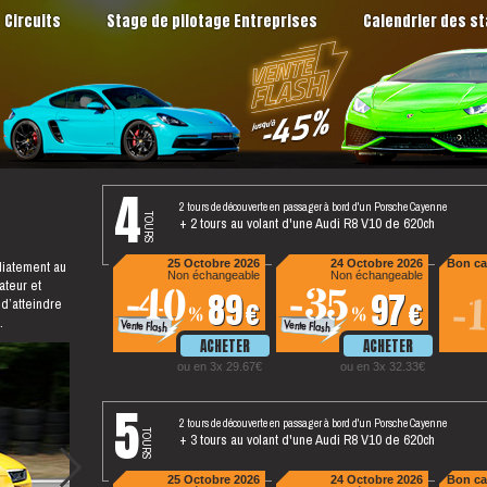
Circuits
Stage de pilotage Entreprises
Calendrier des s
4
2 tours de découverte en passager à bord d'un Porsche Cayenne
tours
+ 2 tours au volant d'une Audi R8 V10 de 620ch
diatement au
25 Octobre 2026
24 Octobre 2026
Bon ca
Non échangeable
Non échangeable
ateur et
-40
-35
89
97
-
 d’atteindre
%
%
.
ou en 3x 29.67
ou en 3x 32.33
5
2 tours de découverte en passager à bord d'un Porsche Cayenne
tours
+ 3 tours au volant d'une Audi R8 V10 de 620ch
25 Octobre 2026
24 Octobre 2026
Bon ca