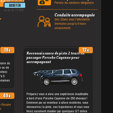
%
Permis de conduire obligatoire
ou en 3x 77.67
Conduite accompagnée
dès 15ans avec l'attestation
(formules jusqu'à 6 tours
uniquement)
19
12
Reconnaissance de piste 2 tours en
passager Porsche Cayenne pour
accompagnant
le ou de
entes)
semaines
Préparez vous à vivre une expérience inoubliable
49
à bord d'une Porsche Cayenne de 250 chevaux !
Emmené par un moniteur à allure modérée, vous
 l'horaire
découvrirez la piste, ses trajectoires et vous vous
t
ferez surement doubler par quelques GT telles