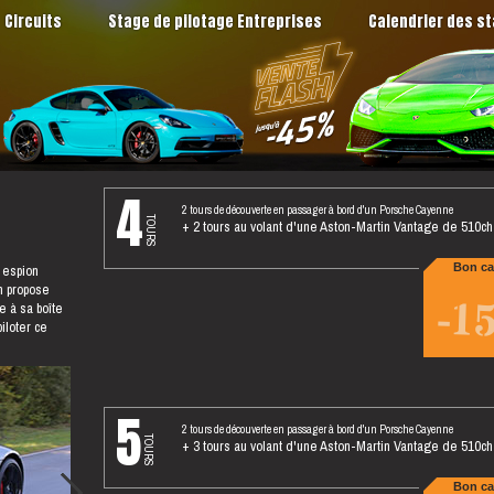
Circuits
Stage de pilotage Entreprises
Calendrier des s
4
2 tours de découverte en passager à bord d'un Porsche Cayenne
tours
+ 2 tours au volant d'une Aston-Martin Vantage de 510ch
 espion
Bon ca
h propose
-1
 à sa boîte
iloter ce
5
2 tours de découverte en passager à bord d'un Porsche Cayenne
tours
+ 3 tours au volant d'une Aston-Martin Vantage de 510ch
Bon ca