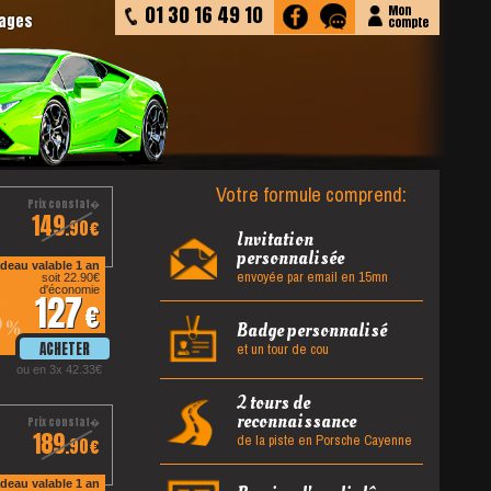
01 30 16 49 10
Mon
tages
compte
Votre formule comprend:
149
.90
Invitation
personnalisée
deau valable 1 an
envoyée par email en 15mn
soit 22.90
d'économie
127
5
%
Badge personnalisé
et un tour de cou
ou en 3x 42.33
2 tours de
reconnaissance
189
de la piste en Porsche Cayenne
.90
deau valable 1 an