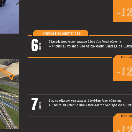
-1
Formule Recommandée
6
2 tours de découverte en passager à bord d'un Porsche Cayenne
tours
+ 4 tours au volant d'une Aston-Martin Vantage de 510ch
Bon ca
-1
7
2 tours de découverte en passager à bord d'un Porsche Cayenne
tours
+ 5 tours au volant d'une Aston-Martin Vantage de 510ch
Bon ca
-1