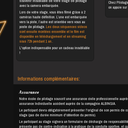
souvenir inoubliable de votre stage de pilotage
Chez Pilotag
avec la camera embarquée.
on appuie sur
Lors de votre stage, vous êtes filmé grâce à 2
caméras haute définition. L’une est embarquée
vers la piste, l’autre est orientée vers vous au
poste de pilotage.
Les deux séquences videos
sont ensuite montées ensemble et le film est
disponible en téléchargement et en streaming
sous 72h pendant 1 an..
L'option indispensable pour un cadeau inoubliable
!
Informations complémentaires:
Assurance
Notre école de pilotage souscrit une assurance civile professionnelle auprè
assurance Individuelle accident auprès de la compagnie ALBINGIA.
Le participant devra obligatoirement présenter l'original de son permis de c
stage (pas de durée minimum d'obtention du permis).
Le participant au stage signera un formulaire de décharge de responsabilité
présente pas de contre-indication à la pratique de la conduite sportive, et q