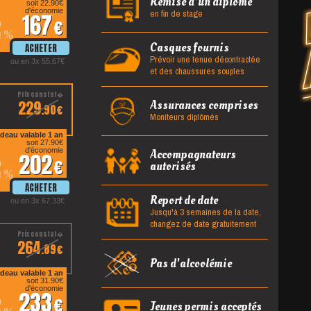
Remise d'un diplôme
soit 22.90
en fin de stage
d'économie
167
2
%
Casques fournis
Prévoir une tenue décontractée
ou en 3x 55.67
et des chaussures souples
229
Assurances comprises
.90
Moniteurs diplômés
deau valable 1 an
soit 27.90
d'économie
Accompagnateurs
202
2
autorisés
%
Report de date
ou en 3x 67.33
Jusqu'à 3 semaines de la date,
changez de date gratuitement
264
.89
Pas d'alcoolémie
deau valable 1 an
soit 31.90
d'économie
233
2
Jeunes permis acceptés