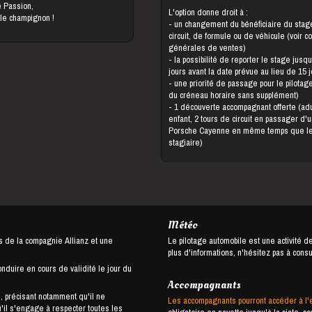
e Passion,
L'option donne droit à :
 le champignon !
- un changement du bénéficiaire du stage, de
circuit, de formule ou de véhicule (voir c
générales de ventes)
- la possibilité de reporter le stage jusqu'à 5
jours avant la date prévue au lieu de 15 
- une priorité de passage pour le pilotage (choix
du créneau horaire sans supplément)
- 1 découverte accompagnant offerte (adulte ou
enfant, 2 tours de circuit en passager d'
Porsche Cayenne en même temps que l
stagiaire)
Météo
s de la compagnie Allianz et une
Le pilotage automobile est une activité d
plus d'informations, n'hésitez pas à cons
onduire en cours de validité le jour du
Accompagnants
, précisant notamment qu'il ne
Les accompagnants pourront accéder à l'
u'il s'engage à respecter toutes les