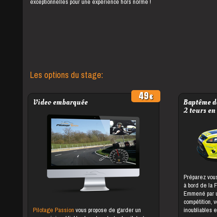
exceptionnelles pour une expérience hors norme !
Les options du stage:
49
Video embarquée
Baptême de
2 tours en
Préparez vous
à bord de la 
Emmené par un
compétition, 
Pilotage Passion
vous propose de garder un
inoubliables e