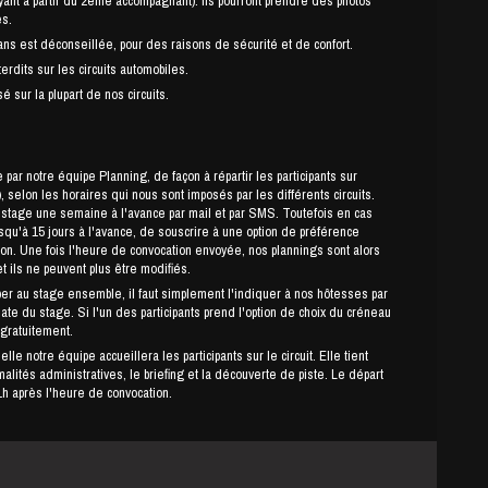
payant à partir du 2ème accompagnant). Ils pourront prendre des photos
es.
s est déconseillée, pour des raisons de sécurité et de confort.
erdits sur les circuits automobiles.
é sur la plupart de nos circuits.
par notre équipe Planning, de façon à répartir les participants sur
 selon les horaires qui nous sont imposés par les différents circuits.
ne semaine à l'avance par mail et par SMS. Toutefois en cas
usqu'à 15 jours à l'avance, de souscrire à une option de préférence
ion. Une fois l'heure de convocation envoyée, nos plannings sont alors
et ils ne peuvent plus être modifiés.
per au stage ensemble, il faut simplement l'indiquer à nos hôtesses par
date du stage. Si l'un des participants prend l'option de choix du créneau
 gratuitement.
le notre équipe accueillera les participants sur le circuit. Elle tient
lités administratives, le briefing et la découverte de piste. Le départ
h après l'heure de convocation.