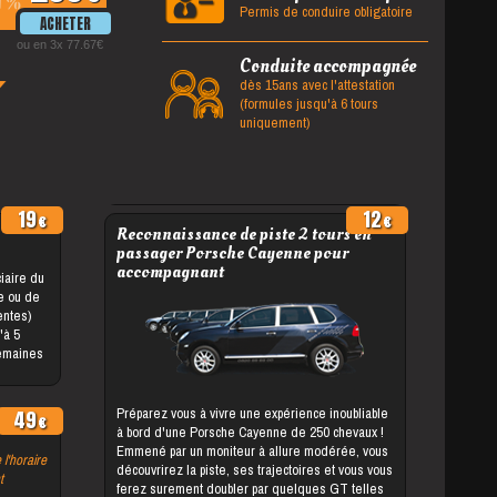
%
Permis de conduire obligatoire
ou en 3x 77.67
Conduite accompagnée
dès 15ans avec l'attestation
(formules jusqu'à 6 tours
uniquement)
19
12
Reconnaissance de piste 2 tours en
passager Porsche Cayenne pour
accompagnant
le ou de
entes)
semaines
Préparez vous à vivre une expérience inoubliable
49
à bord d'une Porsche Cayenne de 250 chevaux !
Emmené par un moniteur à allure modérée, vous
 l'horaire
découvrirez la piste, ses trajectoires et vous vous
t
ferez surement doubler par quelques GT telles