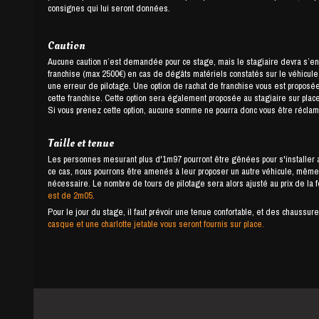
consignes qui lui seront données.
Caution
Aucune caution n’est demandée pour ce stage, mais le stagiaire devra s’e
franchise (max 2500€) en cas de dégâts matériels constatés sur le véhicule ou
une erreur de pilotage. Une option de rachat de franchise vous est proposée,
cette franchise. Cette option sera également proposée au stagiaire sur place
Si vous prenez cette option, aucune somme ne pourra donc vous être réclamé
Taille et tenue
Les personnes mesurant plus d'1m97 pourront être gênées pour s'installer a
ce cas, nous pourrons être amenés à leur proposer un autre véhicule, même 
nécessaire. Le nombre de tours de pilotage sera alors ajusté au prix de la 
est de 2m05.
Pour le jour du stage, il faut prévoir une tenue confortable, et des chauss
casque et une charlotte jetable vous seront fournis sur place.