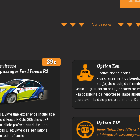
Plus de tours
39
 vitesse
Option Zen
 passager Ford Focus RS
L'option donne droit à :
- un changement du bénéficiaire du
stage, de circuit, de formu
véhicule (voir conditions générales de v
- la possibilité de reporter le stage jusqu'à 5
jours avant la date prévue au lieu de 3 
 à vivre une expérience inoubliable
Ford Focus RS de 305 chevaux !
Option VIP
 pilote professionnel à vitesse
Inclus Option Zen+ / Choix de
vous allez vivre des sensations
/ 1 découverte accompagnan
n toute sécurité.