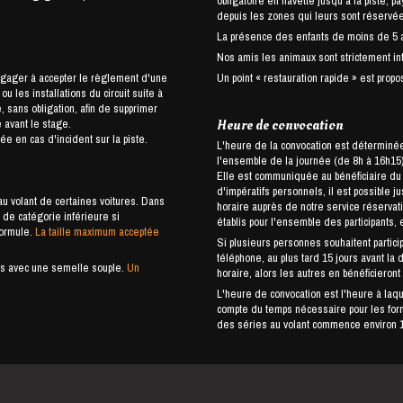
obligatoire en navette jusqu'à la piste, 
depuis les zones qui leurs sont réservé
La présence des enfants de moins de 5 an
Nos amis les animaux sont strictement int
ngager à accepter le règlement d'une
Un point « restauration rapide » est propos
 les installations du circuit suite à
 sans obligation, afin de supprimer
 avant le stage.
Heure de convocation
e en cas d'incident sur la piste.
L'heure de la convocation est déterminée 
l'ensemble de la journée (de 8h à 16h15),
Elle est communiquée au bénéficiaire du stage u
d'impératifs personnels, il est possible j
u volant de certaines voitures. Dans
horaire auprès de notre service réservat
de catégorie inférieure si
établis pour l'ensemble des participants, 
formule.
La taille maximum acceptée
Si plusieurs personnes souhaitent partici
téléphone, au plus tard 15 jours avant la 
ures avec une semelle souple.
Un
horaire, alors les autres en bénéficieront
L'heure de convocation est l'heure à laquel
compte du temps nécessaire pour les forma
des séries au volant commence environ 1