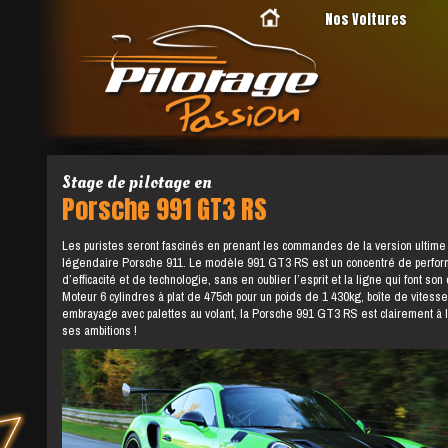
Nos Voitures
Stage de pilotage en
Porsche 991 GT3 RS
Les puristes seront fascinés en prenant les commandes de la version ultime
légendaire Porsche 911. Le modèle 991 GT3 RS est un concentré de perfor
d’efficacité et de technologie, sans en oublier l’esprit et la ligne qui font son
Moteur 6 cylindres à plat de 475ch pour un poids de 1 430kg, boîte de vitess
embrayage avec palettes au volant, la Porsche 991 GT3 RS est clairement à 
ses ambitions !