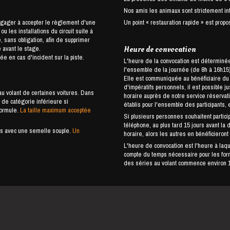
Nos amis les animaux sont strictement int
ngager à accepter le règlement d'une
Un point « restauration rapide » est propos
 les installations du circuit suite à
 sans obligation, afin de supprimer
 avant le stage.
Heure de convocation
e en cas d'incident sur la piste.
L'heure de la convocation est déterminée 
l'ensemble de la journée (de 8h à 16h15),
Elle est communiquée au bénéficiaire du stage u
d'impératifs personnels, il est possible j
u volant de certaines voitures. Dans
horaire auprès de notre service réservat
de catégorie inférieure si
établis pour l'ensemble des participants, 
formule.
La taille maximum acceptée
Si plusieurs personnes souhaitent partici
téléphone, au plus tard 15 jours avant la 
ures avec une semelle souple.
Un
horaire, alors les autres en bénéficieront
L'heure de convocation est l'heure à laquel
compte du temps nécessaire pour les forma
des séries au volant commence environ 1