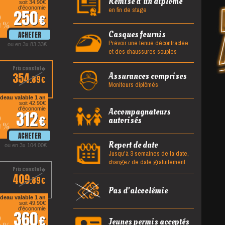
Remise d'un diplôme
soit 34.90
en fin de stage
d'économie
250
2
%
Casques fournis
Prévoir une tenue décontractée
ou en 3x 83.33
et des chaussures souples
354
Assurances comprises
.89
Moniteurs diplômés
deau valable 1 an
soit 42.90
d'économie
Accompagnateurs
312
2
autorisés
%
Report de date
ou en 3x 104.00
Jusqu'à 3 semaines de la date,
changez de date gratuitement
409
.89
Pas d'alcoolémie
deau valable 1 an
soit 49.90
d'économie
360
2
Jeunes permis acceptés