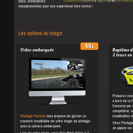
tours. Installations
exceptionnelles pour une expérience hors norme !
Les options du stage:
49
Video embarquée
Baptême de
2 tours en
Préparez vous
à bord de la 
Emmené par un
compétition, 
Pilotage Passion
vous propose de garder un
inoubliables e
souvenir inoubliable de votre stage de pilotage
Chez Pilotag
avec la camera embarquée.
on appuie sur
Lors de votre stage, vous êtes filmé grâce à 2