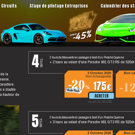
Circuits
Stage de pilotage Entreprises
Calendrier des s
4
2 tours de découverte en passager à bord d'un Porsche Cayenne
tours
+ 2 tours au volant d'une Porsche 991 GT3 RS de 520ch
 de la
3 Octobre 2026
Bon ca
Non échangeable
mance,
-20
175
-1
 caractère.
%
es à double
la hauteur de
ou en 3x 58.33
5
2 tours de découverte en passager à bord d'un Porsche Cayenne
tours
+ 3 tours au volant d'une Porsche 991 GT3 RS de 520ch
3 Octobre 2026
Bon ca