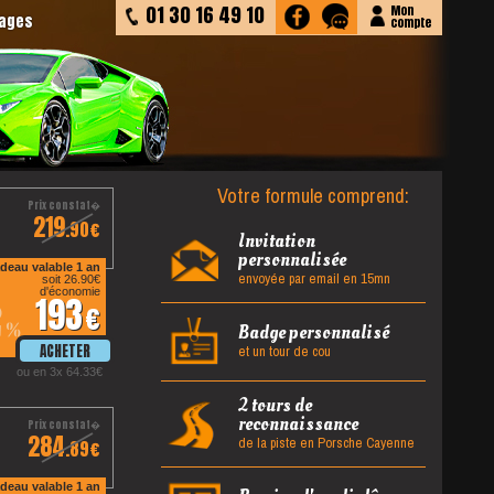
01 30 16 49 10
Mon
tages
compte
Votre formule comprend:
219
.90
Invitation
personnalisée
deau valable 1 an
envoyée par email en 15mn
soit 26.90
d'économie
193
2
%
Badge personnalisé
et un tour de cou
ou en 3x 64.33
2 tours de
reconnaissance
284
de la piste en Porsche Cayenne
.89
deau valable 1 an