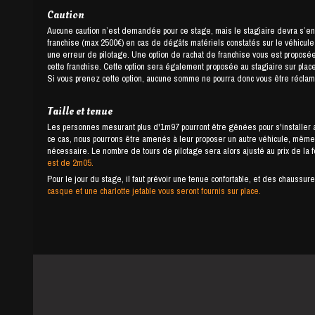
Caution
Aucune caution n’est demandée pour ce stage, mais le stagiaire devra s’e
franchise (max 2500€) en cas de dégâts matériels constatés sur le véhicule ou
une erreur de pilotage. Une option de rachat de franchise vous est proposée,
cette franchise. Cette option sera également proposée au stagiaire sur place
Si vous prenez cette option, aucune somme ne pourra donc vous être réclamé
Taille et tenue
Les personnes mesurant plus d'1m97 pourront être gênées pour s'installer a
ce cas, nous pourrons être amenés à leur proposer un autre véhicule, même 
nécessaire. Le nombre de tours de pilotage sera alors ajusté au prix de la 
est de 2m05.
Pour le jour du stage, il faut prévoir une tenue confortable, et des chauss
casque et une charlotte jetable vous seront fournis sur place.