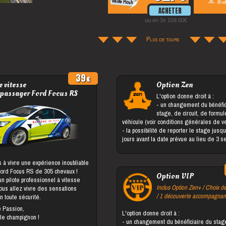
ou en 3x 109.00
Plus de tours
39
 vitesse
Option Zen
 passager Ford Focus RS
L'option donne droit à :
- un changement du bénéficiaire du
stage, de circuit, de formu
véhicule (voir conditions générales de v
- la possibilité de reporter le stage jusqu'à 5
jours avant la date prévue au lieu de 3 
 à vivre une expérience inoubliable
Ford Focus RS de 305 chevaux !
Option VIP
 pilote professionnel à vitesse
Inclus Option Zen+ / Choix de
vous allez vivre des sensations
/ 1 découverte accompagnan
n toute sécurité.
e Passion,
L'option donne droit à :
 le champignon !
- un changement du bénéficiaire du stage, de