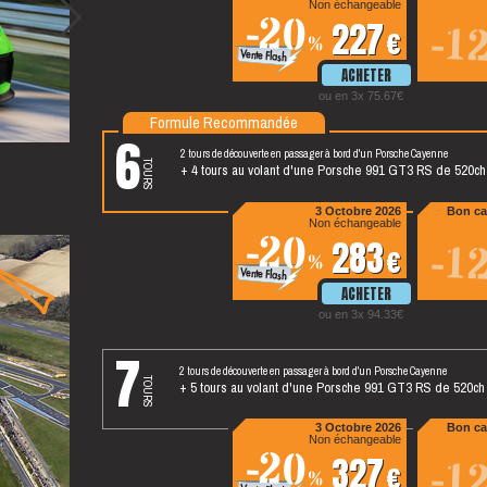
Non échangeable
-20
227
-1
%
ou en 3x 75.67
Formule Recommandée
6
2 tours de découverte en passager à bord d'un Porsche Cayenne
tours
+ 4 tours au volant d'une Porsche 991 GT3 RS de 520ch
3 Octobre 2026
Bon ca
Non échangeable
-20
283
-1
%
ou en 3x 94.33
7
2 tours de découverte en passager à bord d'un Porsche Cayenne
tours
+ 5 tours au volant d'une Porsche 991 GT3 RS de 520ch
3 Octobre 2026
Bon ca
Non échangeable
-20
327
-1
%