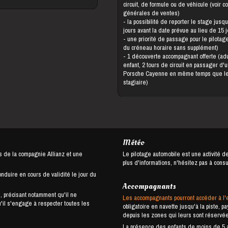
circuit, de formule ou de véhicule (voir c
générales de ventes)
- la possibilité de reporter le stage jusqu'à 5
jours avant la date prévue au lieu de 15 
- une priorité de passage pour le pilotage (choix
du créneau horaire sans supplément)
- 1 découverte accompagnant offerte (adulte ou
enfant, 2 tours de circuit en passager d'
Porsche Cayenne en même temps que l
stagiaire)
Météo
s de la compagnie Allianz et une
Le pilotage automobile est une activité d
plus d'informations, n'hésitez pas à cons
onduire en cours de validité le jour du
Accompagnants
, précisant notamment qu'il ne
Les accompagnants pourront accéder à l'
u'il s'engage à respecter toutes les
obligatoire en navette jusqu'à la piste, 
depuis les zones qui leurs sont réservé
La présence des enfants de moins de 5 an