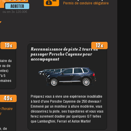
%
Permis de conduire obligatoire
ou en 3x 120.00
19
12
Reconnaissance de piste 2 tours en
passager Porsche Cayenne pour
accompagnant
le ou de
entes)
semaines
Préparez vous à vivre une expérience inoubliable
49
à bord d'une Porsche Cayenne de 250 chevaux !
Emmené par un moniteur à allure modérée, vous
 l'horaire
découvrirez la piste, ses trajectoires et vous vous
t
ferez surement doubler par quelques GT telles
que Lamborghini, Ferrari et Aston Martin!