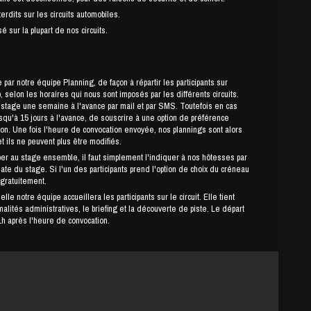
erdits sur les circuits automobiles.
é sur la plupart de nos circuits.
par notre équipe Planning, de façon à répartir les participants sur
 selon les horaires qui nous sont imposés par les différents circuits.
ne semaine à l'avance par mail et par SMS. Toutefois en cas
usqu'à 15 jours à l'avance, de souscrire à une option de préférence
ion. Une fois l'heure de convocation envoyée, nos plannings sont alors
et ils ne peuvent plus être modifiés.
per au stage ensemble, il faut simplement l'indiquer à nos hôtesses par
date du stage. Si l'un des participants prend l'option de choix du créneau
 gratuitement.
le notre équipe accueillera les participants sur le circuit. Elle tient
lités administratives, le briefing et la découverte de piste. Le départ
h après l'heure de convocation.