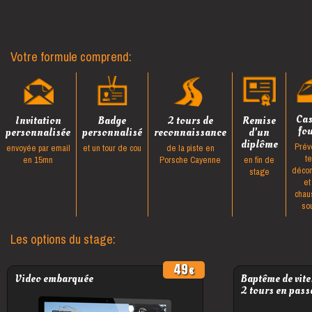
Votre formule comprend:
Ca
Invitation
Badge
2 tours de
Remise
fo
personnalisée
personnalisé
reconnaissance
d'un
diplôme
Prév
envoyée par email
et un tour de cou
de la piste en
t
en 15mn
Porsche Cayenne
en fin de
décon
stage
et
chau
so
Les options du stage:
49
Video embarquée
Baptême de vite
2 tours en pass