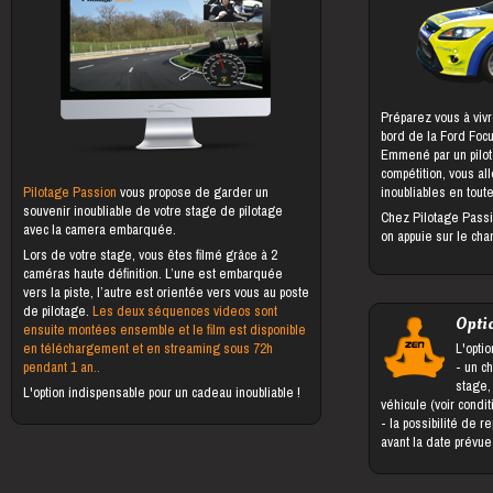
Préparez vous à vivr
bord de la Ford Foc
Emmené par un pilot
compétition, vous al
Pilotage Passion
vous propose de garder un
inoubliables en toute
souvenir inoubliable de votre stage de pilotage
Chez Pilotage Passi
avec la camera embarquée.
on appuie sur le cha
Lors de votre stage, vous êtes filmé grâce à 2
caméras haute définition. L’une est embarquée
vers la piste, l’autre est orientée vers vous au poste
de pilotage.
Les deux séquences videos sont
Opti
ensuite montées ensemble et le film est disponible
en téléchargement et en streaming sous 72h
L'optio
pendant 1 an..
- un changement du bénéficiaire du
stage,
L'option indispensable pour un cadeau inoubliable !
véhicule (voir condi
- la possibilité de reporter le stage jusqu'à 5 jours
avant la date prévu