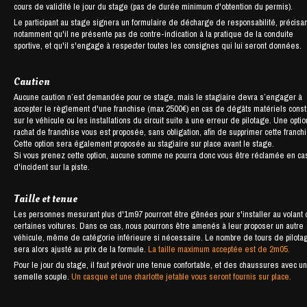
cours de validité le jour du stage (pas de durée minimum d'obtention du permis).
Le participant au stage signera un formulaire de décharge de responsabilité, précisan
notamment qu'il ne présente pas de contre-indication à la pratique de la conduite
sportive, et qu'il s'engage à respecter toutes les consignes qui lui seront données.
Caution
Aucune caution n’est demandée pour ce stage, mais le stagiaire devra s’engager à
accepter le règlement d'une franchise (max 2500€) en cas de dégâts matériels cons
sur le véhicule ou les installations du circuit suite à une erreur de pilotage. Une opti
rachat de franchise vous est proposée, sans obligation, afin de supprimer cette franch
Cette option sera également proposée au stagiaire sur place avant le stage.
Si vous prenez cette option, aucune somme ne pourra donc vous être réclamée en ca
d'incident sur la piste.
Taille et tenue
Les personnes mesurant plus d'1m97 pourront être gênées pour s'installer au volant
certaines voitures. Dans ce cas, nous pourrons être amenés à leur proposer un autre
véhicule, même de catégorie inférieure si nécessaire. Le nombre de tours de pilota
sera alors ajusté au prix de la formule.
La taille maximum acceptée est de 2m05.
Pour le jour du stage, il faut prévoir une tenue confortable, et des chaussures avec u
semelle souple.
Un casque et une charlotte jetable vous seront fournis sur place.