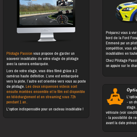
Préparez vous à vivr
bord de la Ford Foc
Emmené par un pilot
compétition, vous al
Pilotage Passion
vous propose de garder un
inoubliables en toute
souvenir inoubliable de votre stage de pilotage
Chez Pilotage Passi
avec la camera embarquée.
on appuie sur le cha
Lors de votre stage, vous êtes filmé grâce à 2
caméras haute définition. L’une est embarquée
vers la piste, l’autre est orientée vers vous au poste
de pilotage.
Les deux séquences videos sont
Opti
ensuite montées ensemble et le film est disponible
en téléchargement et en streaming sous 72h
L'optio
pendant 1 an..
- un changement du bénéficiaire du
stage,
L'option indispensable pour un cadeau inoubliable !
véhicule (voir condi
- la possibilité de reporter le stage jusqu'à 5 jours
avant la date prévu