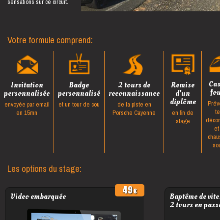
sensations sur ce circuit.
Votre formule comprend:
Ca
Invitation
Badge
2 tours de
Remise
fo
personnalisée
personnalisé
reconnaissance
d'un
diplôme
Prév
envoyée par email
et un tour de cou
de la piste en
t
en 15mn
Porsche Cayenne
en fin de
décon
stage
et
chau
so
Les options du stage:
49
Video embarquée
Baptême de vite
2 tours en pass