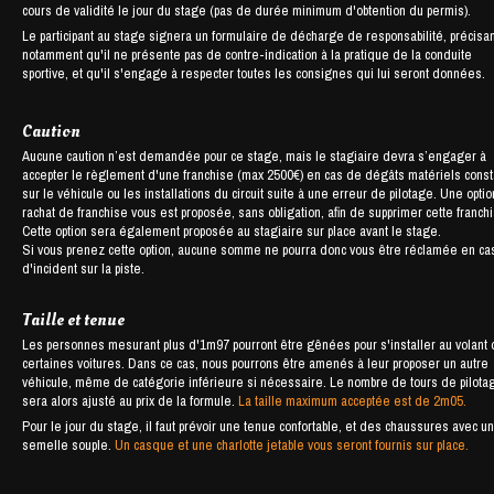
cours de validité le jour du stage (pas de durée minimum d'obtention du permis).
Le participant au stage signera un formulaire de décharge de responsabilité, précisan
notamment qu'il ne présente pas de contre-indication à la pratique de la conduite
sportive, et qu'il s'engage à respecter toutes les consignes qui lui seront données.
Caution
Aucune caution n’est demandée pour ce stage, mais le stagiaire devra s’engager à
accepter le règlement d'une franchise (max 2500€) en cas de dégâts matériels cons
sur le véhicule ou les installations du circuit suite à une erreur de pilotage. Une opti
rachat de franchise vous est proposée, sans obligation, afin de supprimer cette franch
Cette option sera également proposée au stagiaire sur place avant le stage.
Si vous prenez cette option, aucune somme ne pourra donc vous être réclamée en ca
d'incident sur la piste.
Taille et tenue
Les personnes mesurant plus d'1m97 pourront être gênées pour s'installer au volant
certaines voitures. Dans ce cas, nous pourrons être amenés à leur proposer un autre
véhicule, même de catégorie inférieure si nécessaire. Le nombre de tours de pilota
sera alors ajusté au prix de la formule.
La taille maximum acceptée est de 2m05.
Pour le jour du stage, il faut prévoir une tenue confortable, et des chaussures avec u
semelle souple.
Un casque et une charlotte jetable vous seront fournis sur place.