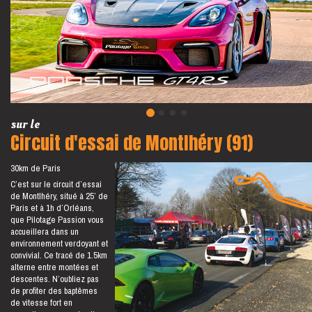
sur le
Circuit d'essai de Montlhéry (91)
30km de Paris
C’est sur le circuit d’essai
de Montlhéry, situé à 25’ de
Paris et à 1h d’Orléans,
que Pilotage Passion vous
accueillera dans un
environnement verdoyant et
convivial. Ce tracé de 1.5km
alterne entre montées et
descentes. N’oubliez pas
de profiter des baptêmes
de vitesse fort en