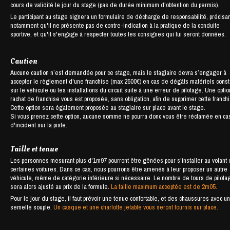
cours de validité le jour du stage (pas de durée minimum d'obtention du permis).
Le participant au stage signera un formulaire de décharge de responsabilité, précisan
notamment qu'il ne présente pas de contre-indication à la pratique de la conduite
sportive, et qu'il s'engage à respecter toutes les consignes qui lui seront données.
Caution
Aucune caution n’est demandée pour ce stage, mais le stagiaire devra s’engager à
accepter le règlement d'une franchise (max 2500€) en cas de dégâts matériels cons
sur le véhicule ou les installations du circuit suite à une erreur de pilotage. Une opti
rachat de franchise vous est proposée, sans obligation, afin de supprimer cette franch
Cette option sera également proposée au stagiaire sur place avant le stage.
Si vous prenez cette option, aucune somme ne pourra donc vous être réclamée en ca
d'incident sur la piste.
Taille et tenue
Les personnes mesurant plus d'1m97 pourront être gênées pour s'installer au volant
certaines voitures. Dans ce cas, nous pourrons être amenés à leur proposer un autre
véhicule, même de catégorie inférieure si nécessaire. Le nombre de tours de pilota
sera alors ajusté au prix de la formule.
La taille maximum acceptée est de 2m05.
Pour le jour du stage, il faut prévoir une tenue confortable, et des chaussures avec u
semelle souple.
Un casque et une charlotte jetable vous seront fournis sur place.