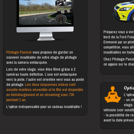
Préparez vous à vivr
bord de la Ford Foc
Emmené par un pilot
compétition, vous al
Pilotage Passion
vous propose de garder un
inoubliables en toute
souvenir inoubliable de votre stage de pilotage
Chez Pilotage Passi
avec la camera embarquée.
on appuie sur le cha
Lors de votre stage, vous êtes filmé grâce à 2
caméras haute définition. L’une est embarquée
vers la piste, l’autre est orientée vers vous au poste
de pilotage.
Les deux séquences videos sont
Opti
ensuite montées ensemble et le film est disponible
en téléchargement et en streaming sous 72h
L'optio
pendant 1 an..
- un changement du bénéficiaire du
stage,
L'option indispensable pour un cadeau inoubliable !
véhicule (voir condi
- la possibilité de reporter le stage jusqu'à 5 jours
avant la date prévu