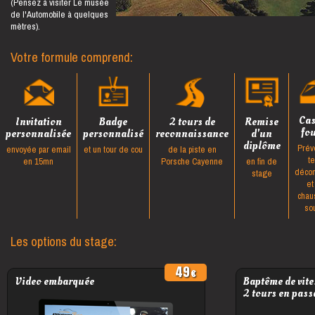
(Pensez à visiter Le musée
de l'Automobile à quelques
mètres).
Votre formule comprend:
Ca
Invitation
Badge
2 tours de
Remise
fo
personnalisée
personnalisé
reconnaissance
d'un
diplôme
Prév
envoyée par email
et un tour de cou
de la piste en
t
en 15mn
Porsche Cayenne
en fin de
décon
stage
et
chau
so
Les options du stage:
49
Video embarquée
Baptême de vite
2 tours en pass