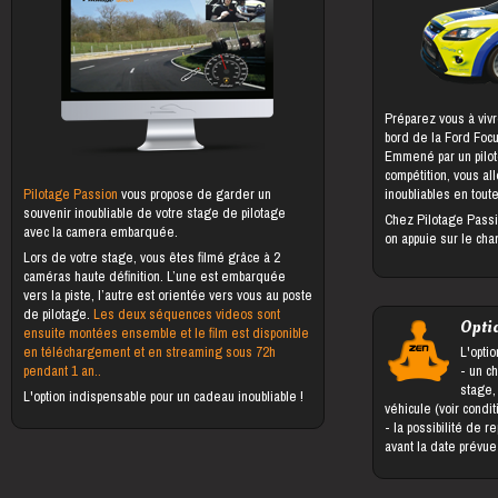
Préparez vous à vivr
bord de la Ford Foc
Emmené par un pilot
compétition, vous al
Pilotage Passion
vous propose de garder un
inoubliables en toute
souvenir inoubliable de votre stage de pilotage
Chez Pilotage Passi
avec la camera embarquée.
on appuie sur le cha
Lors de votre stage, vous êtes filmé grâce à 2
caméras haute définition. L’une est embarquée
vers la piste, l’autre est orientée vers vous au poste
de pilotage.
Les deux séquences videos sont
Opti
ensuite montées ensemble et le film est disponible
en téléchargement et en streaming sous 72h
L'optio
pendant 1 an..
- un changement du bénéficiaire du
stage,
L'option indispensable pour un cadeau inoubliable !
véhicule (voir condi
- la possibilité de reporter le stage jusqu'à 5 jours
avant la date prévu