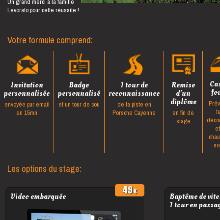
Un grand merci à la famille
Levorato pour cette réussite !
Votre formule comprend:
Ca
Invitation
Badge
1 tour de
Remise
fo
personnalisée
personnalisé
reconnaissance
d'un
diplôme
Prév
envoyée par email
et un tour de cou
de la piste en
t
en 15mn
Porsche Cayenne
en fin de
déco
stage
e
cha
so
Les options du stage:
49
€
Video embarquée
Baptême de vite
1 tour en passa