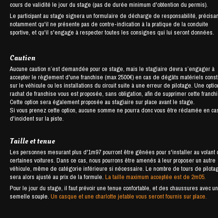
cours de validité le jour du stage (pas de durée minimum d'obtention du permis).
Le participant au stage signera un formulaire de décharge de responsabilité, précisan
notamment qu'il ne présente pas de contre-indication à la pratique de la conduite
sportive, et qu'il s'engage à respecter toutes les consignes qui lui seront données.
Caution
Aucune caution n’est demandée pour ce stage, mais le stagiaire devra s’engager à
accepter le règlement d'une franchise (max 2500€) en cas de dégâts matériels cons
sur le véhicule ou les installations du circuit suite à une erreur de pilotage. Une opti
rachat de franchise vous est proposée, sans obligation, afin de supprimer cette franch
Cette option sera également proposée au stagiaire sur place avant le stage.
Si vous prenez cette option, aucune somme ne pourra donc vous être réclamée en ca
d'incident sur la piste.
Taille et tenue
Les personnes mesurant plus d'1m97 pourront être gênées pour s'installer au volant
certaines voitures. Dans ce cas, nous pourrons être amenés à leur proposer un autre
véhicule, même de catégorie inférieure si nécessaire. Le nombre de tours de pilota
sera alors ajusté au prix de la formule.
La taille maximum acceptée est de 2m05.
Pour le jour du stage, il faut prévoir une tenue confortable, et des chaussures avec u
semelle souple.
Un casque et une charlotte jetable vous seront fournis sur place.