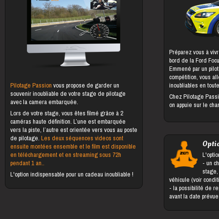
Préparez vous à vivr
bord de la Ford Foc
Emmené par un pilot
compétition, vous al
Pilotage Passion
vous propose de garder un
inoubliables en toute
souvenir inoubliable de votre stage de pilotage
Chez Pilotage Passi
avec la camera embarquée.
on appuie sur le cha
Lors de votre stage, vous êtes filmé grâce à 2
caméras haute définition. L’une est embarquée
vers la piste, l’autre est orientée vers vous au poste
de pilotage.
Les deux séquences videos sont
Opti
ensuite montées ensemble et le film est disponible
en téléchargement et en streaming sous 72h
L'optio
pendant 1 an..
- un changement du bénéficiaire du
stage,
L'option indispensable pour un cadeau inoubliable !
véhicule (voir condi
- la possibilité de reporter le stage jusqu'à 5 jours
avant la date prévu