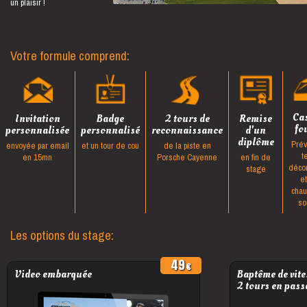
un plaisir !
Votre formule comprend:
Ca
Invitation
Badge
2 tours de
Remise
fo
personnalisée
personnalisé
reconnaissance
d'un
diplôme
Prév
envoyée par email
et un tour de cou
de la piste en
t
en 15mn
Porsche Cayenne
en fin de
déco
stage
e
cha
so
Les options du stage:
49
Video embarquée
Baptême de vite
2 tours en pass