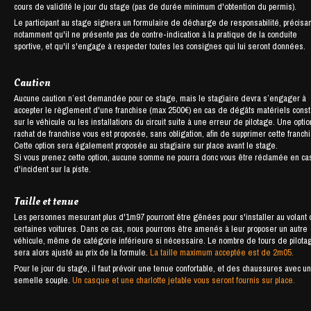
cours de validité le jour du stage (pas de durée minimum d'obtention du permis).
Le participant au stage signera un formulaire de décharge de responsabilité, précisan
notamment qu'il ne présente pas de contre-indication à la pratique de la conduite
sportive, et qu'il s'engage à respecter toutes les consignes qui lui seront données.
Caution
Aucune caution n’est demandée pour ce stage, mais le stagiaire devra s’engager à
accepter le règlement d'une franchise (max 2500€) en cas de dégâts matériels cons
sur le véhicule ou les installations du circuit suite à une erreur de pilotage. Une opti
rachat de franchise vous est proposée, sans obligation, afin de supprimer cette franch
Cette option sera également proposée au stagiaire sur place avant le stage.
Si vous prenez cette option, aucune somme ne pourra donc vous être réclamée en ca
d'incident sur la piste.
Taille et tenue
Les personnes mesurant plus d'1m97 pourront être gênées pour s'installer au volant
certaines voitures. Dans ce cas, nous pourrons être amenés à leur proposer un autre
véhicule, même de catégorie inférieure si nécessaire. Le nombre de tours de pilota
sera alors ajusté au prix de la formule.
La taille maximum acceptée est de 2m05.
Pour le jour du stage, il faut prévoir une tenue confortable, et des chaussures avec u
semelle souple.
Un casque et une charlotte jetable vous seront fournis sur place.