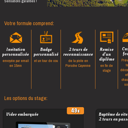
Sensations garanties !
Votre formule comprend:
Ca
Invitation
Badge
2 tours de
Remise
fo
personnalisée
personnalisé
reconnaissance
d'un
diplôme
Prév
envoyée par email
et un tour de cou
de la piste en
t
en 15mn
Porsche Cayenne
en fin de
déco
stage
e
cha
so
Les options du stage:
49
Video embarquée
Baptême de vite
2 tours en pass