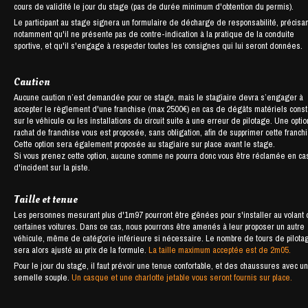
cours de validité le jour du stage (pas de durée minimum d'obtention du permis).
Le participant au stage signera un formulaire de décharge de responsabilité, précisan
notamment qu'il ne présente pas de contre-indication à la pratique de la conduite
sportive, et qu'il s'engage à respecter toutes les consignes qui lui seront données.
Caution
Aucune caution n’est demandée pour ce stage, mais le stagiaire devra s’engager à
accepter le règlement d'une franchise (max 2500€) en cas de dégâts matériels cons
sur le véhicule ou les installations du circuit suite à une erreur de pilotage. Une opti
rachat de franchise vous est proposée, sans obligation, afin de supprimer cette franch
Cette option sera également proposée au stagiaire sur place avant le stage.
Si vous prenez cette option, aucune somme ne pourra donc vous être réclamée en ca
d'incident sur la piste.
Taille et tenue
Les personnes mesurant plus d'1m97 pourront être gênées pour s'installer au volant
certaines voitures. Dans ce cas, nous pourrons être amenés à leur proposer un autre
véhicule, même de catégorie inférieure si nécessaire. Le nombre de tours de pilota
sera alors ajusté au prix de la formule.
La taille maximum acceptée est de 2m05.
Pour le jour du stage, il faut prévoir une tenue confortable, et des chaussures avec u
semelle souple.
Un casque et une charlotte jetable vous seront fournis sur place.