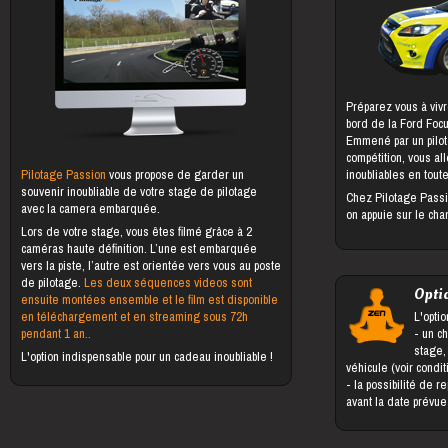
Préparez vous à vivr
bord de la Ford Foc
Emmené par un pilot
compétition, vous al
Pilotage Passion
vous propose de garder un
inoubliables en toute
souvenir inoubliable de votre stage de pilotage
Chez Pilotage Passi
avec la camera embarquée.
on appuie sur le cha
Lors de votre stage, vous êtes filmé grâce à 2
caméras haute définition. L’une est embarquée
vers la piste, l’autre est orientée vers vous au poste
de pilotage.
Les deux séquences videos sont
Opti
ensuite montées ensemble et le film est disponible
en téléchargement et en streaming sous 72h
L'optio
pendant 1 an..
- un changement du bénéficiaire du
stage,
L'option indispensable pour un cadeau inoubliable !
véhicule (voir condi
- la possibilité de reporter le stage jusqu'à 5 jours
avant la date prévu