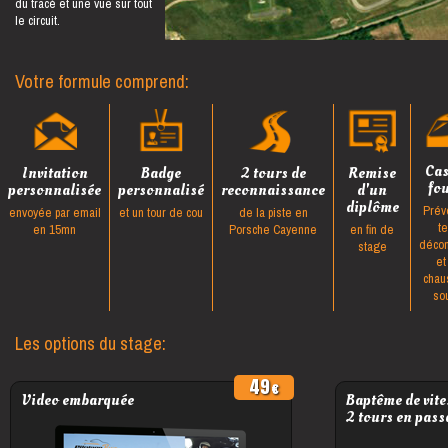
du tracé et une vue sur tout
le circuit.
Votre formule comprend:
Ca
Invitation
Badge
2 tours de
Remise
fo
personnalisée
personnalisé
reconnaissance
d'un
diplôme
Prév
envoyée par email
et un tour de cou
de la piste en
t
en 15mn
Porsche Cayenne
en fin de
décon
stage
et
chau
so
Les options du stage:
49
Video embarquée
Baptême de vite
2 tours en pass