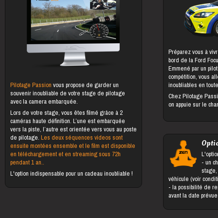
Préparez vous à vivr
bord de la Ford Foc
Emmené par un pilot
compétition, vous al
Pilotage Passion
vous propose de garder un
inoubliables en toute
souvenir inoubliable de votre stage de pilotage
Chez Pilotage Passi
avec la camera embarquée.
on appuie sur le cha
Lors de votre stage, vous êtes filmé grâce à 2
caméras haute définition. L’une est embarquée
vers la piste, l’autre est orientée vers vous au poste
de pilotage.
Les deux séquences videos sont
Opti
ensuite montées ensemble et le film est disponible
en téléchargement et en streaming sous 72h
L'optio
pendant 1 an..
- un changement du bénéficiaire du
stage,
L'option indispensable pour un cadeau inoubliable !
véhicule (voir condi
- la possibilité de reporter le stage jusqu'à 5 jours
avant la date prévu