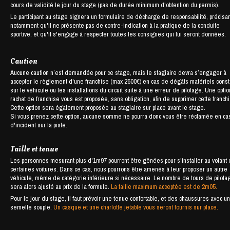
cours de validité le jour du stage (pas de durée minimum d'obtention du permis).
Le participant au stage signera un formulaire de décharge de responsabilité, précisan
notamment qu'il ne présente pas de contre-indication à la pratique de la conduite
sportive, et qu'il s'engage à respecter toutes les consignes qui lui seront données.
Caution
Aucune caution n’est demandée pour ce stage, mais le stagiaire devra s’engager à
accepter le règlement d'une franchise (max 2500€) en cas de dégâts matériels cons
sur le véhicule ou les installations du circuit suite à une erreur de pilotage. Une opti
rachat de franchise vous est proposée, sans obligation, afin de supprimer cette franch
Cette option sera également proposée au stagiaire sur place avant le stage.
Si vous prenez cette option, aucune somme ne pourra donc vous être réclamée en ca
d'incident sur la piste.
Taille et tenue
Les personnes mesurant plus d'1m97 pourront être gênées pour s'installer au volant
certaines voitures. Dans ce cas, nous pourrons être amenés à leur proposer un autre
véhicule, même de catégorie inférieure si nécessaire. Le nombre de tours de pilota
sera alors ajusté au prix de la formule.
La taille maximum acceptée est de 2m05.
Pour le jour du stage, il faut prévoir une tenue confortable, et des chaussures avec u
semelle souple.
Un casque et une charlotte jetable vous seront fournis sur place.