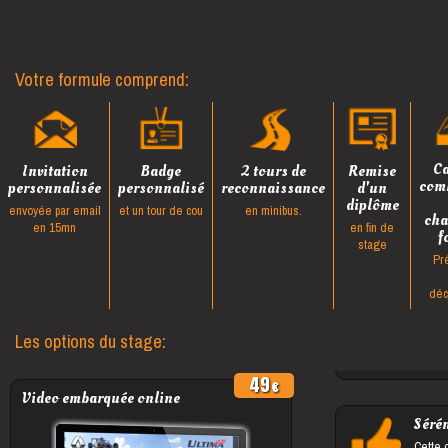
Votre formule comprend:
Ca
Invitation
Badge
2 tours de
Remise
com
personnalisée
personnalisé
reconnaissance
d'un
diplôme
envoyée par email
et un tour de cou
en minibus.
cha
en 15mn
en fin de
f
stage
Pr
déc
Les options du stage:
49
Video embarquée online
Sérén
Cette 