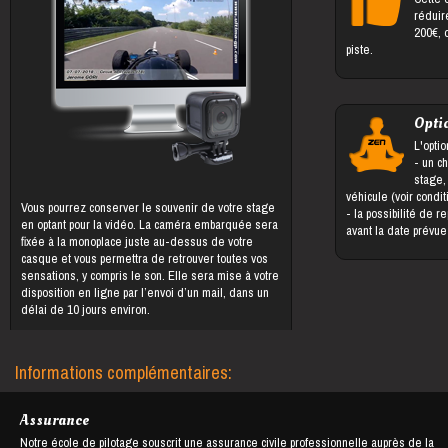
réduir
200€, 
piste.
Opti
L'optio
- un changement du bénéficiaire du
stage,
véhicule (voir condi
Vous pourrez conserver le souvenir de votre stage
- la possibilité de reporter le stage jusqu'à 5 jours
en optant pour la vidéo. La caméra embarquée sera
avant la date prévu
fixée à la monoplace juste au-dessus de votre
casque et vous permettra de retrouver toutes vos
sensations, y compris le son. Elle sera mise à votre
disposition en ligne par l’envoi d’un mail, dans un
délai de 10 jours environ.
Informations complémentaires:
Assurance
Notre école de pilotage souscrit une assurance civile professionnelle auprès de la