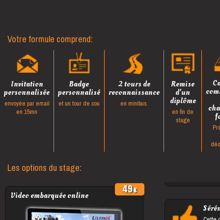
Votre formule comprend:
Ca
Invitation
Badge
2 tours de
Remise
com
personnalisée
personnalisé
reconnaissance
d'un
diplôme
envoyée par email
et un tour de cou
en minibus.
cha
en 15mn
en fin de
f
stage
Pr
déc
Les options du stage:
49
Video embarquée online
Sérén
Cette 