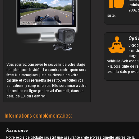
réduir
200€, 
piste.
Opti
L'optio
- un changement du bénéficiaire du
stage,
véhicule (voir condi
Vous pourrez conserver le souvenir de votre stage
- la possibilité de reporter le stage jusqu'à 5 jours
en optant pour la vidéo. La caméra embarquée sera
avant la date prévu
fixée à la monoplace juste au-dessus de votre
casque et vous permettra de retrouver toutes vos
sensations, y compris le son. Elle sera mise à votre
disposition en ligne par l’envoi d’un mail, dans un
délai de 10 jours environ.
Informations complémentaires:
Assurance
Notre école de pilotage souscrit une assurance civile professionnelle auprès de la