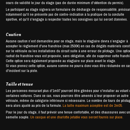
cours de validité le jour du stage (pas de durée minimum d'obtention du permis).
Le participant au stage signera un formulaire de décharge de responsabilité, précisan
notamment qu'il ne présente pas de contre-indication à la pratique de la conduite
sportive, et qu'il s'engage à respecter toutes les consignes qui lui seront données.
Caution
Aucune caution n’est demandée pour ce stage, mais le stagiaire devra s’engager à
accepter le règlement d'une franchise (max 2500€) en cas de dégâts matériels cons
sur le véhicule ou les installations du circuit suite à une erreur de pilotage. Une opti
rachat de franchise vous est proposée, sans obligation, afin de supprimer cette franch
Cette option sera également proposée au stagiaire sur place avant le stage.
Si vous prenez cette option, aucune somme ne pourra donc vous être réclamée en ca
d'incident sur la piste.
Taille et tenue
Les personnes mesurant plus d'1m97 pourront être gênées pour s'installer au volant
certaines voitures. Dans ce cas, nous pourrons être amenés à leur proposer un autre
véhicule, même de catégorie inférieure si nécessaire. Le nombre de tours de pilota
sera alors ajusté au prix de la formule.
La taille maximum acceptée est de 2m05.
Pour le jour du stage, il faut prévoir une tenue confortable, et des chaussures avec u
semelle souple.
Un casque et une charlotte jetable vous seront fournis sur place.