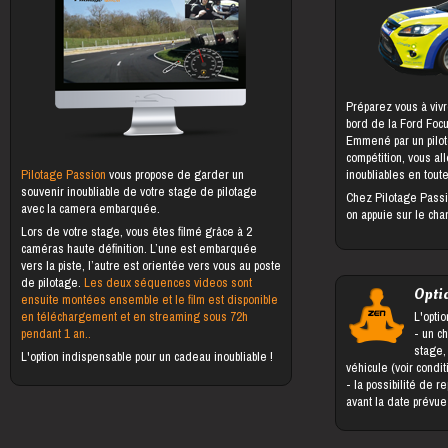
Préparez vous à vivr
bord de la Ford Foc
Emmené par un pilot
compétition, vous al
Pilotage Passion
vous propose de garder un
inoubliables en toute
souvenir inoubliable de votre stage de pilotage
Chez Pilotage Passi
avec la camera embarquée.
on appuie sur le cha
Lors de votre stage, vous êtes filmé grâce à 2
caméras haute définition. L’une est embarquée
vers la piste, l’autre est orientée vers vous au poste
de pilotage.
Les deux séquences videos sont
Opti
ensuite montées ensemble et le film est disponible
en téléchargement et en streaming sous 72h
L'optio
pendant 1 an..
- un changement du bénéficiaire du
stage,
L'option indispensable pour un cadeau inoubliable !
véhicule (voir condi
- la possibilité de reporter le stage jusqu'à 5 jours
avant la date prévu