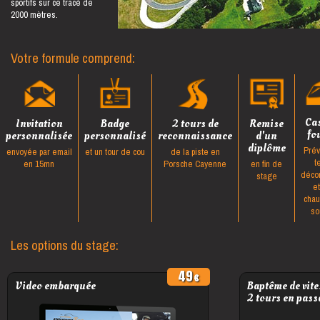
sportifs sur ce tracé de
2000 mètres.
Votre formule comprend:
Ca
Invitation
Badge
2 tours de
Remise
fo
personnalisée
personnalisé
reconnaissance
d'un
diplôme
Prév
envoyée par email
et un tour de cou
de la piste en
t
en 15mn
Porsche Cayenne
en fin de
déco
stage
e
cha
so
Les options du stage:
49
Video embarquée
Baptême de vite
2 tours en pass