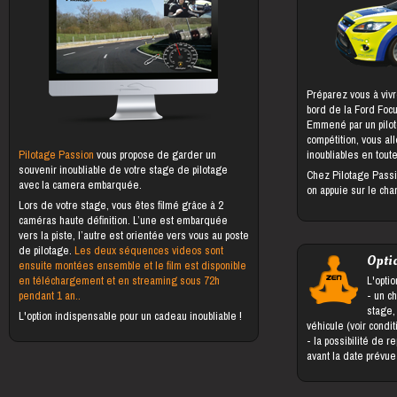
Préparez vous à vivr
bord de la Ford Foc
Emmené par un pilot
compétition, vous al
Pilotage Passion
vous propose de garder un
inoubliables en toute
souvenir inoubliable de votre stage de pilotage
Chez Pilotage Passi
avec la camera embarquée.
on appuie sur le cha
Lors de votre stage, vous êtes filmé grâce à 2
caméras haute définition. L’une est embarquée
vers la piste, l’autre est orientée vers vous au poste
de pilotage.
Les deux séquences videos sont
Opti
ensuite montées ensemble et le film est disponible
en téléchargement et en streaming sous 72h
L'optio
pendant 1 an..
- un changement du bénéficiaire du
stage,
L'option indispensable pour un cadeau inoubliable !
véhicule (voir condi
- la possibilité de reporter le stage jusqu'à 5 jours
avant la date prévu