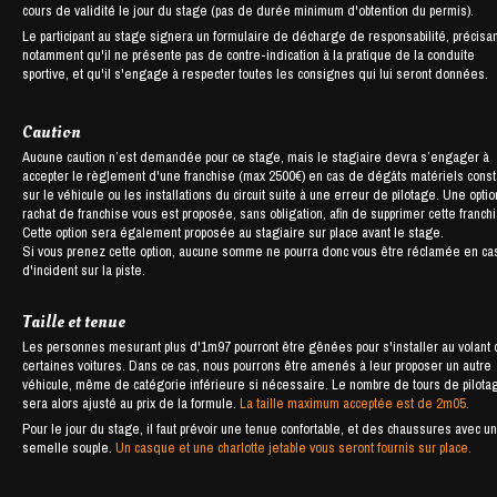
cours de validité le jour du stage (pas de durée minimum d'obtention du permis).
Le participant au stage signera un formulaire de décharge de responsabilité, précisan
notamment qu'il ne présente pas de contre-indication à la pratique de la conduite
sportive, et qu'il s'engage à respecter toutes les consignes qui lui seront données.
Caution
Aucune caution n’est demandée pour ce stage, mais le stagiaire devra s’engager à
accepter le règlement d'une franchise (max 2500€) en cas de dégâts matériels cons
sur le véhicule ou les installations du circuit suite à une erreur de pilotage. Une opti
rachat de franchise vous est proposée, sans obligation, afin de supprimer cette franch
Cette option sera également proposée au stagiaire sur place avant le stage.
Si vous prenez cette option, aucune somme ne pourra donc vous être réclamée en ca
d'incident sur la piste.
Taille et tenue
Les personnes mesurant plus d'1m97 pourront être gênées pour s'installer au volant
certaines voitures. Dans ce cas, nous pourrons être amenés à leur proposer un autre
véhicule, même de catégorie inférieure si nécessaire. Le nombre de tours de pilota
sera alors ajusté au prix de la formule.
La taille maximum acceptée est de 2m05.
Pour le jour du stage, il faut prévoir une tenue confortable, et des chaussures avec u
semelle souple.
Un casque et une charlotte jetable vous seront fournis sur place.