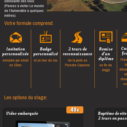
convivialité des lieux
(Pensez à visiter Le musée
de l'Automobile à quelques
mètres).
Votre formule comprend:
Ca
Invitation
Badge
2 tours de
Remise
fo
personnalisée
personnalisé
reconnaissance
d'un
diplôme
Prév
envoyée par email
et un tour de cou
de la piste en
t
en 15mn
Porsche Cayenne
en fin de
déco
stage
e
cha
so
Les options du stage:
49
Video embarquée
Baptême de vite
2 tours en pass