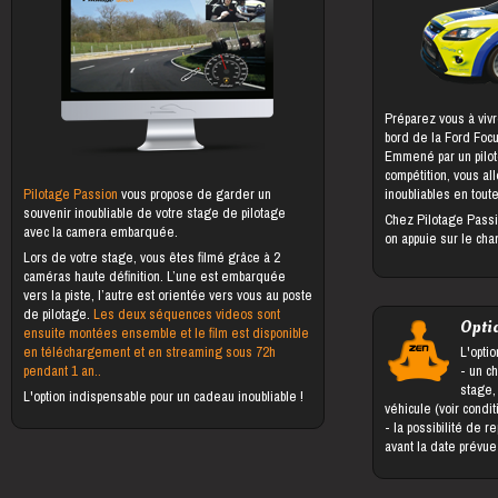
Préparez vous à vivr
bord de la Ford Foc
Emmené par un pilot
compétition, vous al
Pilotage Passion
vous propose de garder un
inoubliables en toute
souvenir inoubliable de votre stage de pilotage
Chez Pilotage Passi
avec la camera embarquée.
on appuie sur le cha
Lors de votre stage, vous êtes filmé grâce à 2
caméras haute définition. L’une est embarquée
vers la piste, l’autre est orientée vers vous au poste
de pilotage.
Les deux séquences videos sont
Opti
ensuite montées ensemble et le film est disponible
en téléchargement et en streaming sous 72h
L'optio
pendant 1 an..
- un changement du bénéficiaire du
stage,
L'option indispensable pour un cadeau inoubliable !
véhicule (voir condi
- la possibilité de reporter le stage jusqu'à 5 jours
avant la date prévu