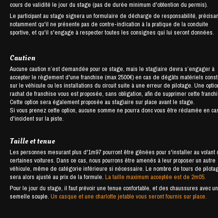
cours de validité le jour du stage (pas de durée minimum d'obtention du permis).
Le participant au stage signera un formulaire de décharge de responsabilité, précisan
notamment qu'il ne présente pas de contre-indication à la pratique de la conduite
sportive, et qu'il s'engage à respecter toutes les consignes qui lui seront données.
Caution
Aucune caution n’est demandée pour ce stage, mais le stagiaire devra s’engager à
accepter le règlement d'une franchise (max 2500€) en cas de dégâts matériels cons
sur le véhicule ou les installations du circuit suite à une erreur de pilotage. Une opti
rachat de franchise vous est proposée, sans obligation, afin de supprimer cette franch
Cette option sera également proposée au stagiaire sur place avant le stage.
Si vous prenez cette option, aucune somme ne pourra donc vous être réclamée en ca
d'incident sur la piste.
Taille et tenue
Les personnes mesurant plus d'1m97 pourront être gênées pour s'installer au volant
certaines voitures. Dans ce cas, nous pourrons être amenés à leur proposer un autre
véhicule, même de catégorie inférieure si nécessaire. Le nombre de tours de pilota
sera alors ajusté au prix de la formule.
La taille maximum acceptée est de 2m05.
Pour le jour du stage, il faut prévoir une tenue confortable, et des chaussures avec u
semelle souple.
Un casque et une charlotte jetable vous seront fournis sur place.