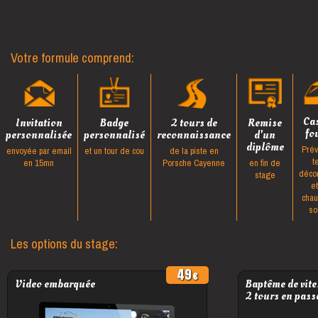
Votre formule comprend:
Ca
Invitation
Badge
2 tours de
Remise
fo
personnalisée
personnalisé
reconnaissance
d'un
diplôme
Prév
envoyée par email
et un tour de cou
de la piste en
t
en 15mn
Porsche Cayenne
en fin de
déco
stage
e
cha
so
Les options du stage:
49
Video embarquée
Baptême de vite
2 tours en pass