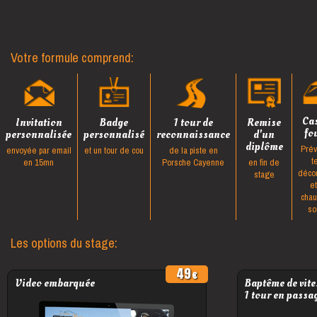
Votre formule comprend:
Ca
Invitation
Badge
1 tour de
Remise
fo
personnalisée
personnalisé
reconnaissance
d'un
diplôme
Prév
envoyée par email
et un tour de cou
de la piste en
t
en 15mn
Porsche Cayenne
en fin de
déco
stage
e
cha
so
Les options du stage:
49
Video embarquée
Baptême de vite
1 tour en passa