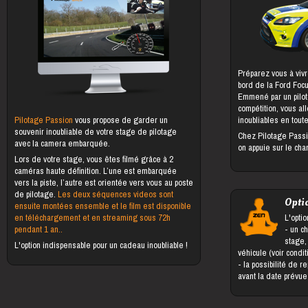
Préparez vous à vivr
bord de la Ford Foc
Emmené par un pilot
compétition, vous al
Pilotage Passion
vous propose de garder un
inoubliables en toute
souvenir inoubliable de votre stage de pilotage
Chez Pilotage Passi
avec la camera embarquée.
on appuie sur le cha
Lors de votre stage, vous êtes filmé grâce à 2
caméras haute définition. L’une est embarquée
vers la piste, l’autre est orientée vers vous au poste
de pilotage.
Les deux séquences videos sont
Opti
ensuite montées ensemble et le film est disponible
en téléchargement et en streaming sous 72h
L'optio
pendant 1 an..
- un changement du bénéficiaire du
stage,
L'option indispensable pour un cadeau inoubliable !
véhicule (voir condi
- la possibilité de reporter le stage jusqu'à 5 jours
avant la date prévu