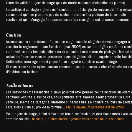
cours de validité le jour du stage (pas de durée minimum d'obtention du permis).
Le participant au stage signera un formulaire de décharge de responsabilité, précisan
notamment qu'il ne présente pas de contre-indication à la pratique de la conduite
sportive, et qu'il s'engage à respecter toutes les consignes qui lui seront données.
Caution
Aucune caution n’est demandée pour ce stage, mais le stagiaire devra s’engager à
accepter le règlement d'une franchise (max 2500€) en cas de dégâts matériels cons
sur le véhicule ou les installations du circuit suite à une erreur de pilotage. Une opti
rachat de franchise vous est proposée, sans obligation, afin de supprimer cette franch
Cette option sera également proposée au stagiaire sur place avant le stage.
Si vous prenez cette option, aucune somme ne pourra donc vous être réclamée en ca
d'incident sur la piste.
Taille et tenue
Les personnes mesurant plus d'1m97 pourront être gênées pour s'installer au volant
certaines voitures. Dans ce cas, nous pourrons être amenés à leur proposer un autre
véhicule, même de catégorie inférieure si nécessaire. Le nombre de tours de pilota
sera alors ajusté au prix de la formule.
La taille maximum acceptée est de 2m05.
Pour le jour du stage, il faut prévoir une tenue confortable, et des chaussures avec u
semelle souple.
Un casque et une charlotte jetable vous seront fournis sur place.