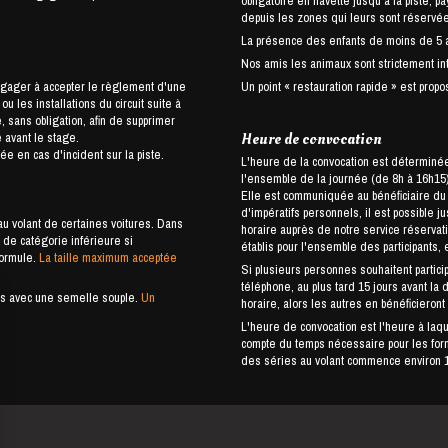
obligatoire en navette jusqu'à la piste, 
depuis les zones qui leurs sont réservé
La présence des enfants de moins de 5 an
Nos amis les animaux sont strictement int
ngager à accepter le règlement d'une
Un point « restauration rapide » est propos
 les installations du circuit suite à
 sans obligation, afin de supprimer
 avant le stage.
Heure de convocation
e en cas d'incident sur la piste.
L'heure de la convocation est déterminée 
l'ensemble de la journée (de 8h à 16h15),
Elle est communiquée au bénéficiaire du stage u
d'impératifs personnels, il est possible j
u volant de certaines voitures. Dans
horaire auprès de notre service réservat
de catégorie inférieure si
établis pour l'ensemble des participants, 
formule.
La taille maximum acceptée
Si plusieurs personnes souhaitent partici
téléphone, au plus tard 15 jours avant la 
ures avec une semelle souple.
Un
horaire, alors les autres en bénéficieront
L'heure de convocation est l'heure à laquel
compte du temps nécessaire pour les forma
des séries au volant commence environ 1