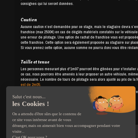
consignes qui lui seront données.
Caution
Aucune caution n’est demandée pour ce stage, mais le stagiaire devra s’e
franchise (max 2500€) en cas de dégâts matériels constatés sur le véhicule ou
une erreur de pilotage. Une option de rachat de franchise vous est proposée,
cette franchise. Cette option sera également proposée au stagiaire sur place
Si vous prenez cette option, aucune somme ne pourra donc vous être réclamé
Taille et tenue
Les personnes mesurant plus d'1m97 pourront être gênées pour s'installer a
ce cas, nous pourrons être amenés à leur proposer un autre véhicule, même 
nécessaire. Le nombre de tours de pilotage sera alors ajusté au prix de la 
est de 2m05.
Pour le jour du stage, il faut prévoir une tenue confortable, et des chauss
casque et une charlotte jetable vous seront fournis sur place.