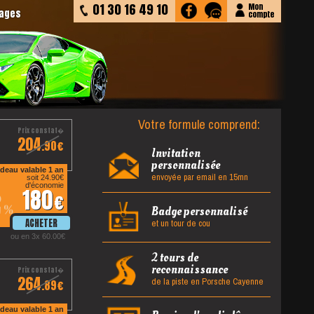
01 30 16 49 10
Mon
tages
compte
Votre formule comprend:
204
.90
Invitation
personnalisée
deau valable 1 an
envoyée par email en 15mn
soit 24.90
d'économie
180
2
%
Badge personnalisé
et un tour de cou
ou en 3x 60.00
2 tours de
reconnaissance
264
de la piste en Porsche Cayenne
.89
deau valable 1 an