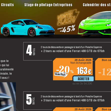
Circuits
Stage de pilotage Entreprises
Calendrier des s
4
2 tours de découverte en passager à bord d'un Porsche Cayenne
tours
+ 2 tours au volant d'une Ferrari 488 GTB de 670ch
 que le
28 Août 2026
Bon ca
Non échangeable
 qui lui
-20
163
-1
suralimenté
%
inouïe, le
l’osez !
ou en 3x 54.33
5
2 tours de découverte en passager à bord d'un Porsche Cayenne
tours
+ 3 tours au volant d'une Ferrari 488 GTB de 670ch
28 Août 2026
Bon ca