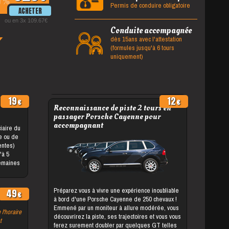
%
Permis de conduire obligatoire
ou en 3x 109.67
Conduite accompagnée
dès 15ans avec l'attestation
(formules jusqu'à 6 tours
uniquement)
19
12
Reconnaissance de piste 2 tours en
passager Porsche Cayenne pour
accompagnant
le ou de
entes)
semaines
Préparez vous à vivre une expérience inoubliable
49
à bord d'une Porsche Cayenne de 250 chevaux !
Emmené par un moniteur à allure modérée, vous
 l'horaire
découvrirez la piste, ses trajectoires et vous vous
t
ferez surement doubler par quelques GT telles