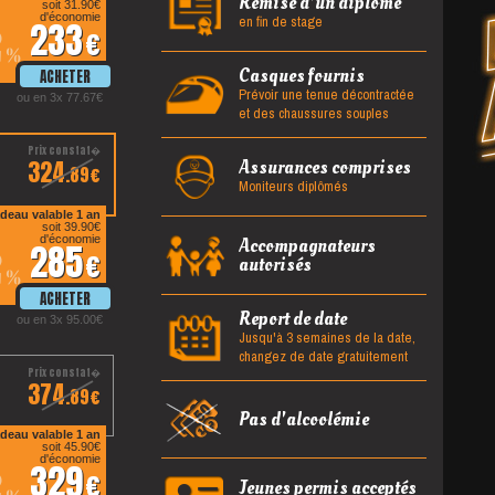
Remise d'un diplôme
soit 31.90
en fin de stage
d'économie
233
2
%
Casques fournis
Prévoir une tenue décontractée
ou en 3x 77.67
et des chaussures souples
324
Assurances comprises
.89
Moniteurs diplômés
deau valable 1 an
soit 39.90
d'économie
Accompagnateurs
285
2
autorisés
%
Report de date
ou en 3x 95.00
Jusqu'à 3 semaines de la date,
changez de date gratuitement
374
.89
Pas d'alcoolémie
deau valable 1 an
soit 45.90
d'économie
329
2
Jeunes permis acceptés