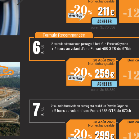
Non échangeable
-20
211
-1
%
ou en 3x 70.33
Formule Recommandée
6
2 tours de découverte en passager à bord d'un Porsche Cayenne
tours
+ 4 tours au volant d'une Ferrari 488 GTB de 670ch
28 Août 2026
Bon ca
Non échangeable
-20
259
-1
%
ou en 3x 86.33
7
2 tours de découverte en passager à bord d'un Porsche Cayenne
tours
+ 5 tours au volant d'une Ferrari 488 GTB de 670ch
28 Août 2026
Bon ca
Non échangeable
-20
299
-1
%