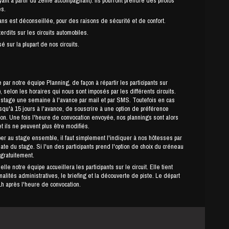
payant à partir du 2ème accompagnant). Ils pourront prendre des photos
es.
s est déconseillée, pour des raisons de sécurité et de confort.
erdits sur les circuits automobiles.
é sur la plupart de nos circuits.
par notre équipe Planning, de façon à répartir les participants sur
 selon les horaires qui nous sont imposés par les différents circuits.
ne semaine à l'avance par mail et par SMS. Toutefois en cas
usqu'à 15 jours à l'avance, de souscrire à une option de préférence
ion. Une fois l'heure de convocation envoyée, nos plannings sont alors
et ils ne peuvent plus être modifiés.
per au stage ensemble, il faut simplement l'indiquer à nos hôtesses par
date du stage. Si l'un des participants prend l'option de choix du créneau
 gratuitement.
le notre équipe accueillera les participants sur le circuit. Elle tient
lités administratives, le briefing et la découverte de piste. Le départ
h après l'heure de convocation.