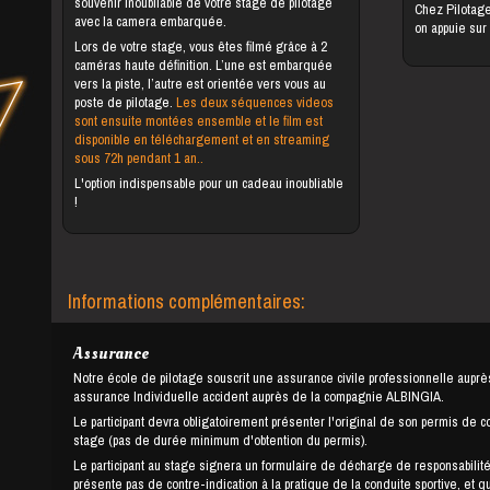
souvenir inoubliable de votre stage de pilotage
Chez Pilotag
avec la camera embarquée.
on appuie sur
Lors de votre stage, vous êtes filmé grâce à 2
caméras haute définition. L’une est embarquée
vers la piste, l’autre est orientée vers vous au
poste de pilotage.
Les deux séquences videos
sont ensuite montées ensemble et le film est
disponible en téléchargement et en streaming
sous 72h pendant 1 an..
L'option indispensable pour un cadeau inoubliable
!
Informations complémentaires:
Assurance
Notre école de pilotage souscrit une assurance civile professionnelle auprè
assurance Individuelle accident auprès de la compagnie ALBINGIA.
Le participant devra obligatoirement présenter l'original de son permis de c
stage (pas de durée minimum d'obtention du permis).
Le participant au stage signera un formulaire de décharge de responsabilité
présente pas de contre-indication à la pratique de la conduite sportive, et q