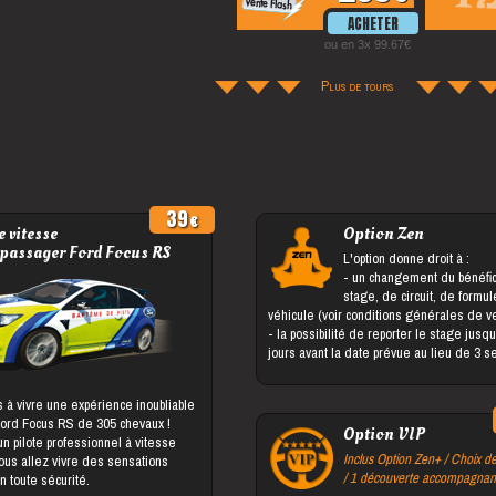
ou en 3x 99.67
Plus de tours
39
 vitesse
Option Zen
 passager Ford Focus RS
L'option donne droit à :
- un changement du bénéficiaire du
stage, de circuit, de formu
véhicule (voir conditions générales de v
- la possibilité de reporter le stage jusqu'à 5
jours avant la date prévue au lieu de 3 
 à vivre une expérience inoubliable
Ford Focus RS de 305 chevaux !
Option VIP
 pilote professionnel à vitesse
Inclus Option Zen+ / Choix de
vous allez vivre des sensations
/ 1 découverte accompagnan
n toute sécurité.