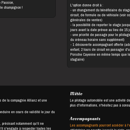
e Passion,
L'option donne droit à :
 le champignon !
- un changement du bénéficiaire du stage, de
circuit, de formule ou de véhicule (voir c
générales de ventes)
- la possibilité de reporter le stage jusqu'à 5
jours avant la date prévue au lieu de 15 
- une priorité de passage pour le pilotage (choix
du créneau horaire sans supplément)
- 1 découverte accompagnant offerte (adulte ou
enfant, 2 tours de circuit en passager d'
Porsche Cayenne en même temps que l
stagiaire)
Météo
s de la compagnie Allianz et une
Le pilotage automobile est une activité d
plus d'informations, n'hésitez pas à cons
onduire en cours de validité le jour du
Accompagnants
, précisant notamment qu'il ne
Les accompagnants pourront accéder à l'
u'il s'engage à respecter toutes les