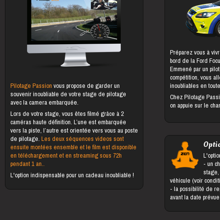
Préparez vous à vivr
bord de la Ford Foc
Emmené par un pilot
compétition, vous al
Pilotage Passion
vous propose de garder un
inoubliables en toute
souvenir inoubliable de votre stage de pilotage
Chez Pilotage Passi
avec la camera embarquée.
on appuie sur le cha
Lors de votre stage, vous êtes filmé grâce à 2
caméras haute définition. L’une est embarquée
vers la piste, l’autre est orientée vers vous au poste
de pilotage.
Les deux séquences videos sont
Opti
ensuite montées ensemble et le film est disponible
en téléchargement et en streaming sous 72h
L'optio
pendant 1 an..
- un changement du bénéficiaire du
stage,
L'option indispensable pour un cadeau inoubliable !
véhicule (voir condi
- la possibilité de reporter le stage jusqu'à 5 jours
avant la date prévu