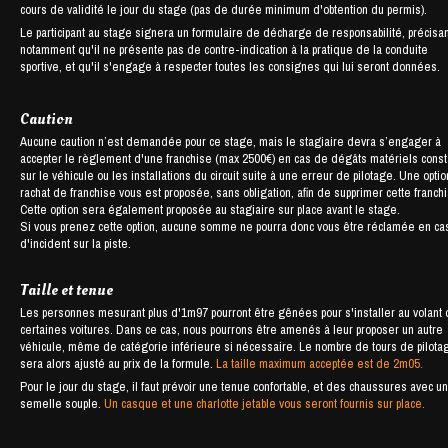
cours de validité le jour du stage (pas de durée minimum d'obtention du permis).
Le participant au stage signera un formulaire de décharge de responsabilité, précisan
notamment qu'il ne présente pas de contre-indication à la pratique de la conduite
sportive, et qu'il s'engage à respecter toutes les consignes qui lui seront données.
Caution
Aucune caution n’est demandée pour ce stage, mais le stagiaire devra s’engager à
accepter le règlement d'une franchise (max 2500€) en cas de dégâts matériels cons
sur le véhicule ou les installations du circuit suite à une erreur de pilotage. Une opti
rachat de franchise vous est proposée, sans obligation, afin de supprimer cette franch
Cette option sera également proposée au stagiaire sur place avant le stage.
Si vous prenez cette option, aucune somme ne pourra donc vous être réclamée en ca
d'incident sur la piste.
Taille et tenue
Les personnes mesurant plus d'1m97 pourront être gênées pour s'installer au volant
certaines voitures. Dans ce cas, nous pourrons être amenés à leur proposer un autre
véhicule, même de catégorie inférieure si nécessaire. Le nombre de tours de pilota
sera alors ajusté au prix de la formule.
La taille maximum acceptée est de 2m05.
Pour le jour du stage, il faut prévoir une tenue confortable, et des chaussures avec u
semelle souple.
Un casque et une charlotte jetable vous seront fournis sur place.