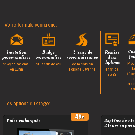
Votre formule comprend:
Ca
Invitation
Badge
2 tours de
Remise
fo
personnalisée
personnalisé
reconnaissance
d'un
diplôme
Prév
envoyée par email
et un tour de cou
de la piste en
t
en 15mn
Porsche Cayenne
en fin de
décon
stage
et
chau
so
Les options du stage:
49
Video embarquée
Baptême de vite
2 tours en pass