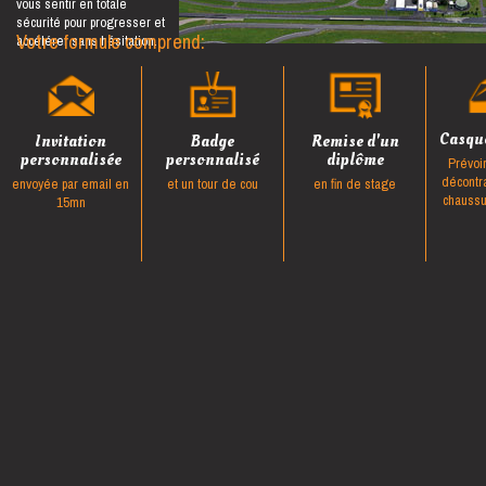
vous sentir en totale
sécurité pour progresser et
Votre formule comprend:
accélérer sans hésitation.
Casque
Invitation
Badge
Remise d'un
personnalisée
personnalisé
diplôme
Prévoi
décontr
envoyée par email en
et un tour de cou
en fin de stage
chaussu
15mn