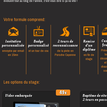
évoluent tout au long de l'année, c'est vous dire si ça va vite !
Votre formule comprend:
Ca
Invitation
Badge
2 tours de
Remise
fo
personnalisée
personnalisé
reconnaissance
d'un
diplôme
Prév
envoyée par email
et un tour de cou
de la piste en
t
en 15mn
Porsche Cayenne
en fin de
décon
stage
et
chau
so
Les options du stage:
49
Video embarquée
Baptême de vite
2 tours en pass