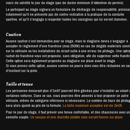
cours de validité le jour du stage (pas de durée minimum d'obtention du permis).
Le participant au stage signera un formulaire de décharge de responsabilité, précisan
notamment qu'il ne présente pas de contre-indication à la pratique de la conduite
sportive, et qu'il s'engage à respecter toutes les consignes qui lui seront données.
Caution
Aucune caution n’est demandée pour ce stage, mais le stagiaire devra s’engager à
accepter le règlement d'une franchise (max 2500€) en cas de dégâts matériels cons
sur le véhicule ou les installations du circuit suite à une erreur de pilotage. Une opti
rachat de franchise vous est proposée, sans obligation, afin de supprimer cette franch
Cette option sera également proposée au stagiaire sur place avant le stage.
Si vous prenez cette option, aucune somme ne pourra donc vous être réclamée en ca
d'incident sur la piste.
Taille et tenue
Les personnes mesurant plus d'1m97 pourront être gênées pour s'installer au volant
certaines voitures. Dans ce cas, nous pourrons être amenés à leur proposer un autre
véhicule, même de catégorie inférieure si nécessaire. Le nombre de tours de pilota
sera alors ajusté au prix de la formule.
La taille maximum acceptée est de 2m05.
Pour le jour du stage, il faut prévoir une tenue confortable, et des chaussures avec u
semelle souple.
Un casque et une charlotte jetable vous seront fournis sur place.