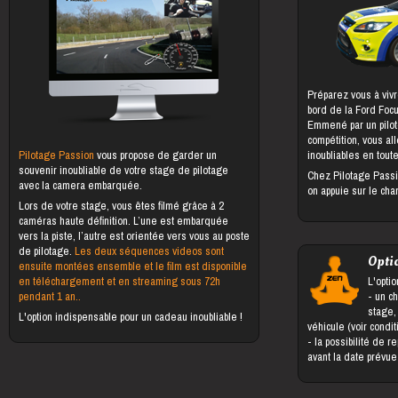
Préparez vous à vivr
bord de la Ford Foc
Emmené par un pilot
compétition, vous al
Pilotage Passion
vous propose de garder un
inoubliables en toute
souvenir inoubliable de votre stage de pilotage
Chez Pilotage Passi
avec la camera embarquée.
on appuie sur le cha
Lors de votre stage, vous êtes filmé grâce à 2
caméras haute définition. L’une est embarquée
vers la piste, l’autre est orientée vers vous au poste
de pilotage.
Les deux séquences videos sont
Opti
ensuite montées ensemble et le film est disponible
en téléchargement et en streaming sous 72h
L'optio
pendant 1 an..
- un changement du bénéficiaire du
stage,
L'option indispensable pour un cadeau inoubliable !
véhicule (voir condi
- la possibilité de reporter le stage jusqu'à 5 jours
avant la date prévu