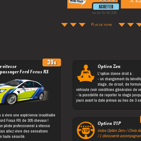
ou en 3x 50.33
Plus de tours
39
 vitesse
Option Zen
 passager Ford Focus RS
L'option donne droit à :
- un changement du bénéficiaire du
stage, de circuit, de formu
véhicule (voir conditions générales de v
- la possibilité de reporter le stage jusqu'à 5
jours avant la date prévue au lieu de 3 
 à vivre une expérience inoubliable
Ford Focus RS de 305 chevaux !
Option VIP
 pilote professionnel à vitesse
Inclus Option Zen+ / Choix de
vous allez vivre des sensations
/ 1 découverte accompagnan
n toute sécurité.