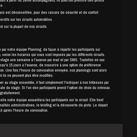
payant à partir du 2ème accompagnant). Ils pourront prendre des photos
es.
s est déconseillée, pour des raisons de sécurité et de confort.
erdits sur les circuits automobiles.
é sur la plupart de nos circuits.
par notre équipe Planning, de façon à répartir les participants sur
 selon les horaires qui nous sont imposés par les différents circuits.
ne semaine à l'avance par mail et par SMS. Toutefois en cas
usqu'à 15 jours à l'avance, de souscrire à une option de préférence
ion. Une fois l'heure de convocation envoyée, nos plannings sont alors
et ils ne peuvent plus être modifiés.
per au stage ensemble, il faut simplement l'indiquer à nos hôtesses par
date du stage. Si l'un des participants prend l'option de choix du créneau
 gratuitement.
le notre équipe accueillera les participants sur le circuit. Elle tient
lités administratives, le briefing et la découverte de piste. Le départ
h après l'heure de convocation.