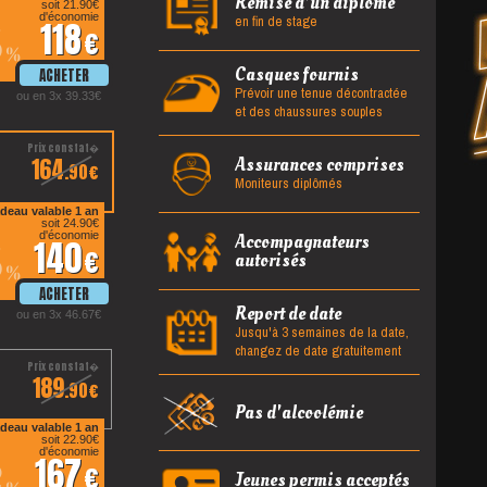
Remise d'un diplôme
soit 21.90
en fin de stage
d'économie
118
5
%
Casques fournis
Prévoir une tenue décontractée
ou en 3x 39.33
et des chaussures souples
164
Assurances comprises
.90
Moniteurs diplômés
deau valable 1 an
soit 24.90
d'économie
Accompagnateurs
140
5
autorisés
%
Report de date
ou en 3x 46.67
Jusqu'à 3 semaines de la date,
changez de date gratuitement
189
.90
Pas d'alcoolémie
deau valable 1 an
soit 22.90
d'économie
167
2
Jeunes permis acceptés