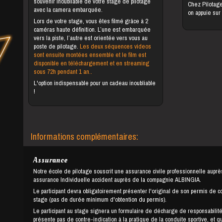
souvenir inoubliable de votre stage de pilotage
Chez Pilotag
avec la camera embarquée.
on appuie sur
Lors de votre stage, vous êtes filmé grâce à 2
caméras haute définition. L’une est embarquée
vers la piste, l’autre est orientée vers vous au
poste de pilotage.
Les deux séquences videos
sont ensuite montées ensemble et le film est
disponible en téléchargement et en streaming
sous 72h pendant 1 an..
L'option indispensable pour un cadeau inoubliable
!
Informations complémentaires:
Assurance
Notre école de pilotage souscrit une assurance civile professionnelle auprè
assurance Individuelle accident auprès de la compagnie ALBINGIA.
Le participant devra obligatoirement présenter l'original de son permis de c
stage (pas de durée minimum d'obtention du permis).
Le participant au stage signera un formulaire de décharge de responsabilité
présente pas de contre-indication à la pratique de la conduite sportive, et q