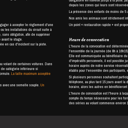
obligatoire en navette jusqu'à la piste, 
depuis les zones qui leurs sont réservé
La présence des enfants de moins de 5 an
Nos amis les animaux sont strictement int
ngager à accepter le règlement d'une
Un point « restauration rapide » est propos
 les installations du circuit suite à
 sans obligation, afin de supprimer
 avant le stage.
Heure de convocation
e en cas d'incident sur la piste.
L'heure de la convocation est déterminée 
l'ensemble de la journée (de 8h à 16h15),
Elle est communiquée au bénéficiaire du stage u
d'impératifs personnels, il est possible j
u volant de certaines voitures. Dans
horaire auprès de notre service réservat
de catégorie inférieure si
établis pour l'ensemble des participants, 
formule.
La taille maximum acceptée
Si plusieurs personnes souhaitent partici
téléphone, au plus tard 15 jours avant la 
ures avec une semelle souple.
Un
horaire, alors les autres en bénéficieront
L'heure de convocation est l'heure à laquel
compte du temps nécessaire pour les forma
des séries au volant commence environ 1