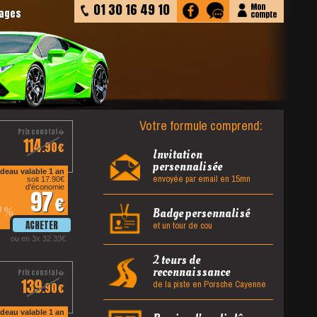
01 30 16 49 10
Mon
tages
compte
Votre formule comprend:
114
.90
Invitation
personnalisée
deau valable 1 an
envoyée par email en 15mn
soit 17.90
d'économie
97
5
%
Badge personnalisé
et un tour de cou
ou en 3x 32.33
2 tours de
reconnaissance
139
de la piste en Porsche Cayenne
.90
deau valable 1 an