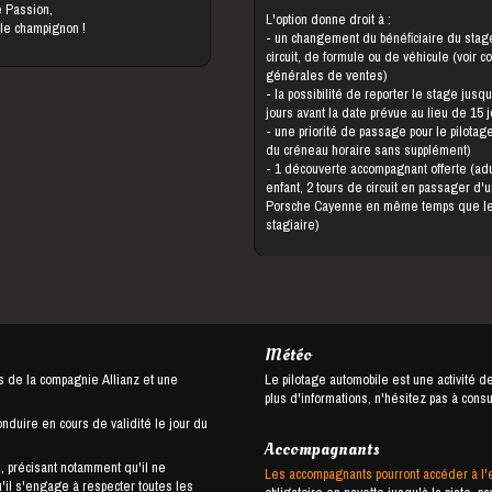
e Passion,
L'option donne droit à :
 le champignon !
- un changement du bénéficiaire du stage, de
circuit, de formule ou de véhicule (voir c
générales de ventes)
- la possibilité de reporter le stage jusqu'à 5
jours avant la date prévue au lieu de 15 
- une priorité de passage pour le pilotage (choix
du créneau horaire sans supplément)
- 1 découverte accompagnant offerte (adulte ou
enfant, 2 tours de circuit en passager d'
Porsche Cayenne en même temps que l
stagiaire)
Météo
s de la compagnie Allianz et une
Le pilotage automobile est une activité d
plus d'informations, n'hésitez pas à cons
onduire en cours de validité le jour du
Accompagnants
, précisant notamment qu'il ne
Les accompagnants pourront accéder à l'
u'il s'engage à respecter toutes les