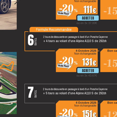
Non échangeable
-20
111
-1
%
ou en 3x 37.00
Formule Recommandée
6
2 tours de découverte en passager à bord d'un Porsche Cayenne
tours
+ 4 tours au volant d'une Alpine A110 S de 292ch
4 Octobre 2026
Bon ca
Non échangeable
-20
131
-1
%
ou en 3x 43.67
7
2 tours de découverte en passager à bord d'un Porsche Cayenne
tours
+ 5 tours au volant d'une Alpine A110 S de 292ch
4 Octobre 2026
Bon ca
Non échangeable
-20
151
-1
%