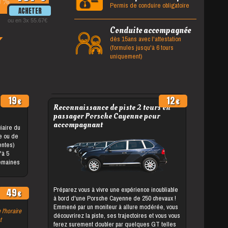
%
Permis de conduire obligatoire
ou en 3x 55.67
Conduite accompagnée
dès 15ans avec l'attestation
(formules jusqu'à 6 tours
uniquement)
19
12
Reconnaissance de piste 2 tours en
passager Porsche Cayenne pour
accompagnant
le ou de
entes)
semaines
Préparez vous à vivre une expérience inoubliable
49
à bord d'une Porsche Cayenne de 250 chevaux !
Emmené par un moniteur à allure modérée, vous
 l'horaire
découvrirez la piste, ses trajectoires et vous vous
t
ferez surement doubler par quelques GT telles