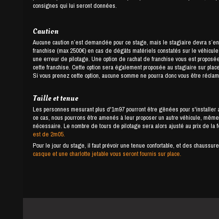
consignes qui lui seront données.
Caution
Aucune caution n’est demandée pour ce stage, mais le stagiaire devra s’e
franchise (max 2500€) en cas de dégâts matériels constatés sur le véhicule ou
une erreur de pilotage. Une option de rachat de franchise vous est proposée,
cette franchise. Cette option sera également proposée au stagiaire sur place
Si vous prenez cette option, aucune somme ne pourra donc vous être réclamé
Taille et tenue
Les personnes mesurant plus d'1m97 pourront être gênées pour s'installer a
ce cas, nous pourrons être amenés à leur proposer un autre véhicule, même 
nécessaire. Le nombre de tours de pilotage sera alors ajusté au prix de la 
est de 2m05.
Pour le jour du stage, il faut prévoir une tenue confortable, et des chauss
casque et une charlotte jetable vous seront fournis sur place.