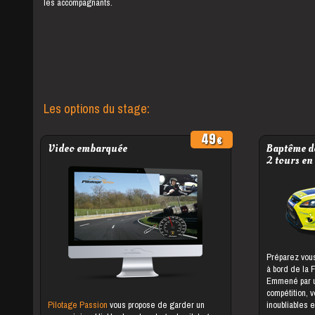
les accompagnants.
Les options du stage:
49
Video embarquée
Baptême de
2 tours en
Préparez vous
à bord de la 
Emmené par un
compétition, 
Pilotage Passion
vous propose de garder un
inoubliables e