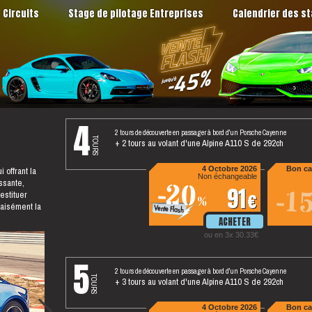
Circuits
Stage de pilotage Entreprises
Calendrier des s
4
2 tours de découverte en passager à bord d'un Porsche Cayenne
tours
+ 2 tours au volant d'une Alpine A110 S de 292ch
 offrant la
4 Octobre 2026
Bon ca
Non échangeable
ssante,
-20
91
-1
restituer
%
 aisément la
ou en 3x 30.33
5
2 tours de découverte en passager à bord d'un Porsche Cayenne
tours
+ 3 tours au volant d'une Alpine A110 S de 292ch
4 Octobre 2026
Bon ca