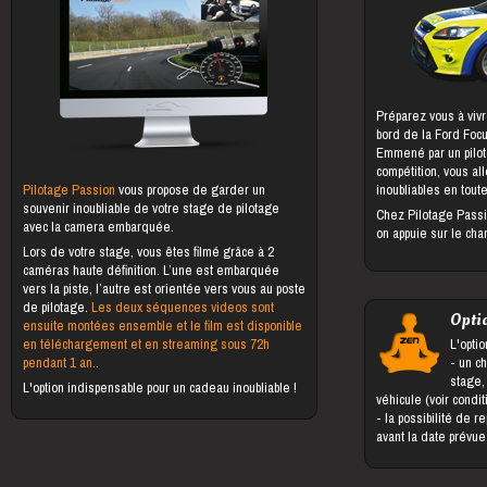
Préparez vous à vivr
bord de la Ford Foc
Emmené par un pilot
compétition, vous al
Pilotage Passion
vous propose de garder un
inoubliables en toute
souvenir inoubliable de votre stage de pilotage
Chez Pilotage Passi
avec la camera embarquée.
on appuie sur le cha
Lors de votre stage, vous êtes filmé grâce à 2
caméras haute définition. L’une est embarquée
vers la piste, l’autre est orientée vers vous au poste
de pilotage.
Les deux séquences videos sont
Opti
ensuite montées ensemble et le film est disponible
en téléchargement et en streaming sous 72h
L'optio
pendant 1 an..
- un changement du bénéficiaire du
stage,
L'option indispensable pour un cadeau inoubliable !
véhicule (voir condi
- la possibilité de reporter le stage jusqu'à 5 jours
avant la date prévu