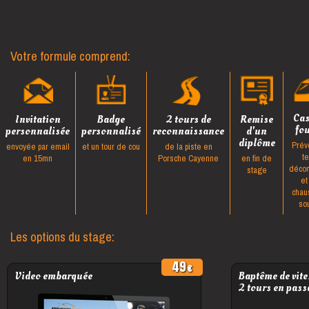
Votre formule comprend:
Ca
Invitation
Badge
2 tours de
Remise
fo
personnalisée
personnalisé
reconnaissance
d'un
diplôme
Prév
envoyée par email
et un tour de cou
de la piste en
t
en 15mn
Porsche Cayenne
en fin de
décon
stage
et
chau
so
Les options du stage:
49
Video embarquée
Baptême de vite
2 tours en pass