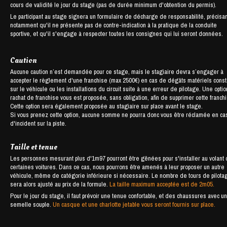
cours de validité le jour du stage (pas de durée minimum d'obtention du permis).
Le participant au stage signera un formulaire de décharge de responsabilité, précisan
notamment qu'il ne présente pas de contre-indication à la pratique de la conduite
sportive, et qu'il s'engage à respecter toutes les consignes qui lui seront données.
Caution
Aucune caution n’est demandée pour ce stage, mais le stagiaire devra s’engager à
accepter le règlement d'une franchise (max 2500€) en cas de dégâts matériels cons
sur le véhicule ou les installations du circuit suite à une erreur de pilotage. Une opti
rachat de franchise vous est proposée, sans obligation, afin de supprimer cette franch
Cette option sera également proposée au stagiaire sur place avant le stage.
Si vous prenez cette option, aucune somme ne pourra donc vous être réclamée en ca
d'incident sur la piste.
Taille et tenue
Les personnes mesurant plus d'1m97 pourront être gênées pour s'installer au volant
certaines voitures. Dans ce cas, nous pourrons être amenés à leur proposer un autre
véhicule, même de catégorie inférieure si nécessaire. Le nombre de tours de pilota
sera alors ajusté au prix de la formule.
La taille maximum acceptée est de 2m05.
Pour le jour du stage, il faut prévoir une tenue confortable, et des chaussures avec u
semelle souple.
Un casque et une charlotte jetable vous seront fournis sur place.